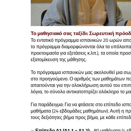
Το μαθησιακό σας ταξίδι: Σωρευτική πρόο
Το εντατικό πρόγραμμα ισπανικών 20 ωρών απο
το πρόγραμμα διαμορφώνονται όλα τα υπόλοιπα
προετοιμασία για εξετάσεις κ.λπ.), τα οποία προ
εξατομίκευση της μάθησης.
Το πρόγραμμα ισπανικών μας ακολουθεί μια σωρε
στο προηγούμενο. Ο αριθμός των μαθημάτων που
απαιτούνται για την ολοκλήρωση αυτού του επ
λόγια, το σύνολο αντικατοπτρίζει ολόκληρο το μ
Για παράδειγμα: Για να φτάσετε στο επίπεδο ισ
μαθήματα (24 εβδομάδες μαθημάτων). Αυτή η πρό
τους δεξιότητες βήμα προς βήμα, με κάθε επίπεδο
Επίπεδο A1 (A1.1 + A1.2)
: 80 μαθήματα (4 