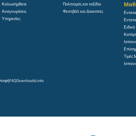
Μαθ
Καλωσήρθατε
Πολιτισμός και ταξίδια
Αναγνωρίσεις
Φεστιβάλ και Διακοπές
Εντατι
Υπηρεσίες
Εντατι
Ειδικά
Κατάρτ
Ισπανι
Επίσημ
Τιμές
Ισπανι
παφή
FAQ
Downloads
Links