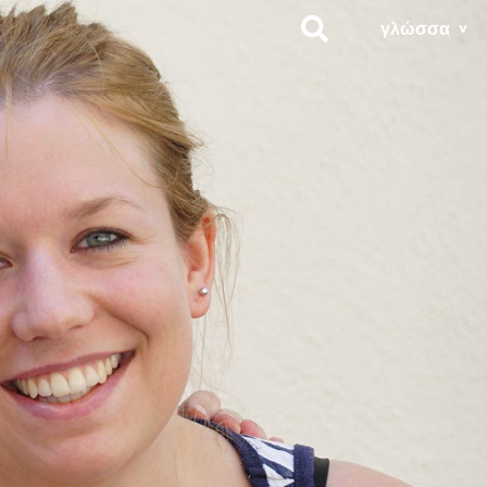
γλώσσα