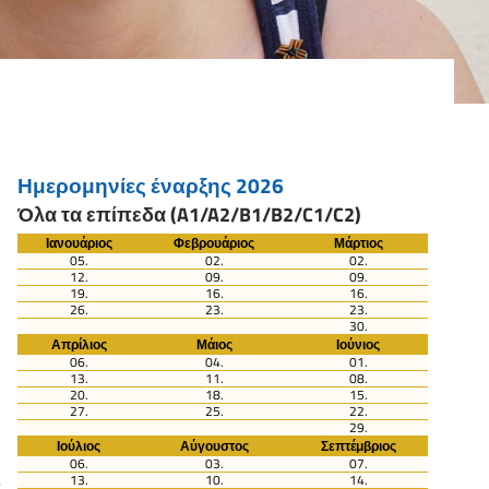
Ημερομηνίες έναρξης 2026
Όλα τα επίπεδα (A1/A2/B1/B2/C1/C2)
Ιανουάριος
Φεβρουάριος
Μάρτιος
05.
02.
02.
12.
09.
09.
19.
16.
16.
26.
23.
23.
30.
Απρίλιος
Μάιος
Ιούνιος
06.
04.
01.
13.
11.
08.
20.
18.
15.
27.
25.
22.
29.
Ιούλιος
Αύγουστος
Σεπτέμβριος
06.
03.
07.
ς
13.
10.
14.