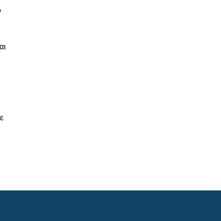
ν
αι
ε