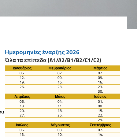
Ημερομηνίες έναρξης 2026
Όλα τα επίπεδα (A1/A2/B1/B2/C1/C2)
Ιανουάριος
Φεβρουάριος
Μάρτιος
05.
02.
02.
12.
09.
09.
19.
16.
16.
26.
23.
23.
30.
Απρίλιος
Μάιος
Ιούνιος
06.
04.
01.
13.
11.
08.
20.
18.
15.
δα
27.
25.
22.
29.
Ιούλιος
Αύγουστος
Σεπτέμβριος
06.
03.
07.
13.
10.
14.