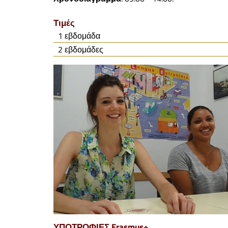
Τιμές
1 εβδομάδα
2 εβδομάδες
ΥΠΟΤΡΟΦΙΕΣ Erasmus+