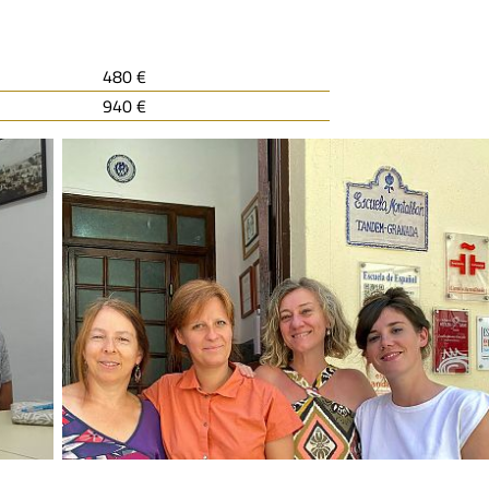
480 €
940 €