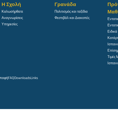
Η Σχολή
Γρανάδα
Πρό
Μαθ
Καλωσήρθατε
Πολιτισμός και ταξίδια
Αναγνωρίσεις
Φεστιβάλ και Διακοπές
Εντατι
Υπηρεσίες
Εντατι
Ειδικά
Κατάρτ
Ισπανι
Επίσημ
Τιμές
Ισπανι
παφή
FAQ
Downloads
Links