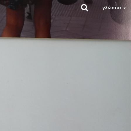
γλώσσα