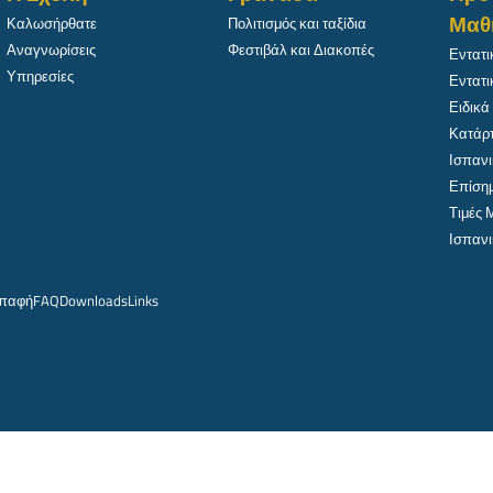
Μαθ
Καλωσήρθατε
Πολιτισμός και ταξίδια
Αναγνωρίσεις
Φεστιβάλ και Διακοπές
Εντατι
Υπηρεσίες
Εντατι
Ειδικά
Κατάρτ
Ισπανι
Επίσημ
Τιμές
Ισπανι
παφή
FAQ
Downloads
Links