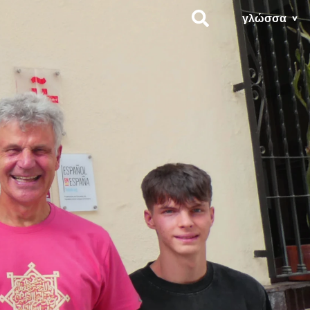
γλώσσα