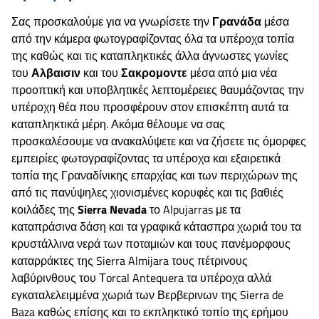
Σας προσκαλούμε για να γνωρίσετε την
Γρανάδα
μέσα
από την κάμερα φωτογραφίζοντας όλα τα υπέροχα τοπία
της καθώς και τις καταπληκτικές άλλα άγνωστες γωνίες
του
Αλβαισιν
και του
Σακρομοντε
μέσα από μια νέα
προοπτική και υποβλητικές λεπτομέρειες θαυμάζοντας την
υπέροχη θέα που προσφέρουν στον επισκέπτη αυτά τα
καταπληκτικά μέρη. Ακόμα θέλουμε να σας
προσκαλέσουμε να ανακαλύψετε και να ζήσετε τις όμορφες
εμπειρίες φωτογραφίζοντας τα υπέροχα και εξαιρετικά
τοπία της Γραναδίνικης επαρχίας και των περιχώρων της
από τις πανύψηλες χιονισμένες κορυφές και τις βαθιές
κοιλάδες της
Sierra Nevada
το Alpujarras με τα
καταπράσινα δάση και τα γραφικά κάτασπρα χωριά του τα
κρυστάλλινα νερά των ποταμιών και τους πανέμορφους
καταρράκτες της Sierra Almijara τους πέτρινους
λαβύρινθους του Τorcal Antequera τα υπέροχα αλλά
εγκαταλελειμμένα χωριά των Βερβερινων της Sierra de
Baza καθώς επίσης και το εκπληκτικό τοπίο της ερήμου