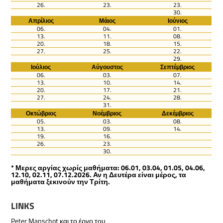
26.
23.
23.
30.
Απρίλιος
Μάιος
Ιούνιος
06.
04.
01.
13.
11.
08.
20.
18.
15.
27.
25.
22.
29.
Ιούλιος
Αύγουστος
Σεπτέμβριος
06.
03.
07.
13.
10.
14.
20.
17.
21.
27.
24.
28.
31.
Οκτώβριος
Νοέμβριος
Δεκέμβριος
05.
03.
08.
13.
09.
14.
19.
16.
26.
23.
30.
* Μερες αργίας χωρίς μαθήματα: 06.01, 03.04, 01.05, 04.06,
12.10, 02.11, 07.12.2026. Αν η Δευτέρα είναι μέρος, τα
μαθήματα ξεκινούν την Τρίτη.
LINKS
Peter Manschot και το έργο του