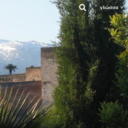
γλώσσα