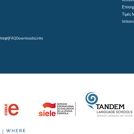
Επίσημ
Τιμές
Ισπανι
παφή
FAQ
Downloads
Links