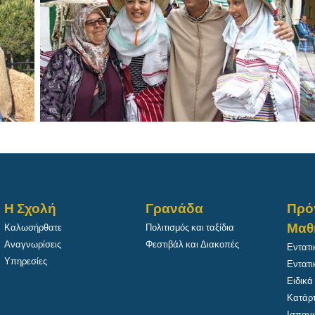
Η Σχολή
Γρανάδα
Πρό
Μαθ
Καλωσήρθατε
Πολιτισμός και ταξίδια
Αναγνωρίσεις
Φεστιβάλ και Διακοπές
Εντατι
Υπηρεσίες
Εντατι
Ειδικά
Κατάρτ
Ισπανι