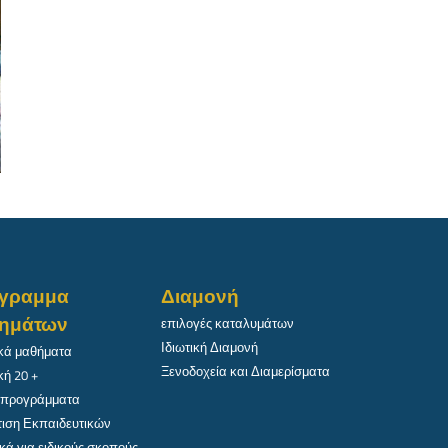
γραμμα
Διαμονή
ημάτων
επιλογές καταλυμάτων
Ιδιωτική Διαμονή
κά μαθήματα
Ξενοδοχεία και Διαμερίσματα
κή 20 +
 προγράμματα
ιση Εκπαιδευτικών
κά για ειδικούς σκοπούς