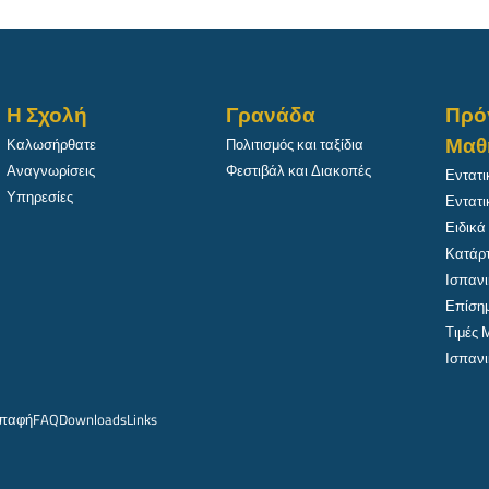
Η Σχολή
Γρανάδα
Πρό
Μαθ
Καλωσήρθατε
Πολιτισμός και ταξίδια
Αναγνωρίσεις
Φεστιβάλ και Διακοπές
Εντατι
Υπηρεσίες
Εντατι
Ειδικά
Κατάρτ
Ισπανι
Επίσημ
Τιμές
Ισπανι
παφή
FAQ
Downloads
Links