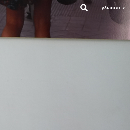
γλώσσα