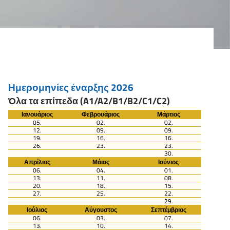
Ημερομηνίες έναρξης 2026
Όλα τα επίπεδα (A1/A2/B1/B2/C1/C2)
Ιανουάριος
Φεβρουάριος
Μάρτιος
05.
02.
02.
12.
09.
09.
19.
16.
16.
26.
23.
23.
30.
Απρίλιος
Μάιος
Ιούνιος
06.
04.
01.
13.
11.
08.
20.
18.
15.
27.
25.
22.
29.
Ιούλιος
Αύγουστος
Σεπτέμβριος
06.
03.
07.
13.
10.
14.