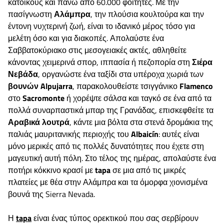
κατοίκους και πάνω από 60.000 φοιτητές. Με την
πασίγνωστη
Αλάμπρα
, την πλούσια κουλτούρα και την
έντονη νυχτερινή ζωή, είναι το ιδανικό μέρος τόσο για
μελέτη όσο και για διακοπές. Απολαύστε ένα
Σαββατοκύριακο στις μεσογειακές ακτές, αθληθείτε
κάνοντας χειμερινά σπορ, ιππασία ή πεζοπορία στη
Σιέρα
Νεβάδα
, οργανώστε ένα ταξίδι στα υπέροχα χωριά των
βουνών Alpujarra
, παρακολουθείστε τσιγγάνικο
Flamenco
στο
Sacromonte
ή χορέψτε σάλσα και ταγκό σε ένα από τα
πολλά συναρπαστικά μπαρ της Γρανάδας, επισκεφθείτε τα
Αραβικά λουτρά
, κάντε μια βόλτα στα στενά δρομάκια της
παλιάς μαυριτανικής περιοχής του
Albaicín
: αυτές είναι
μόνο μερικές από τις πολλές δυνατότητες που έχετε στη
μαγευτική αυτή πόλη. Στο τέλος της ημέρας, απολαύστε ένα
ποτήρι κόκκινο κρασί με
tapa
σε μια από τις μικρές
πλατείες με θέα στην Αλάμπρα και τα όμορφα χιονισμένα
βουνά της Sierra Nevada.
Η
tapa
είναι ένας τύπος ορεκτικού που σας σερβίρουν