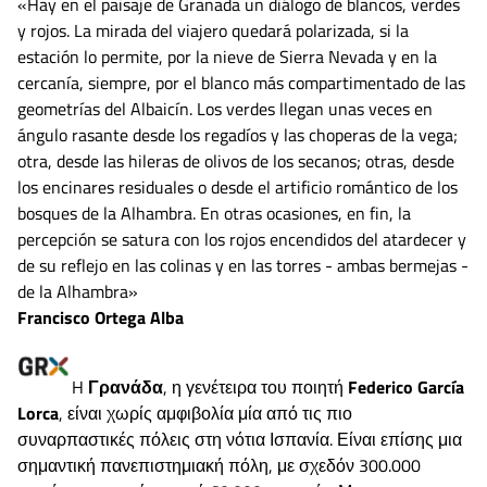
«Hay en el paisaje de Granada un diálogo de blancos, verdes
y rojos. La mirada del viajero quedará polarizada, si la
estación lo permite, por la nieve de Sierra Nevada y en la
cercanía, siempre, por el blanco más compartimentado de las
geometrías del Albaicín. Los verdes llegan unas veces en
ángulo rasante desde los regadíos y las choperas de la vega;
otra, desde las hileras de olivos de los secanos; otras, desde
los encinares residuales o desde el artificio romántico de los
bosques de la Alhambra. En otras ocasiones, en fin, la
percepción se satura con los rojos encendidos del atardecer y
de su reflejo en las colinas y en las torres - ambas bermejas -
de la Alhambra»
Francisco Ortega Alba
H
Γρανάδα
, η γενέτειρα του ποιητή
Federico García
Lorca
, είναι χωρίς αμφιβολία μία από τις πιο
συναρπαστικές πόλεις στη νότια Ισπανία. Είναι επίσης μια
σημαντική πανεπιστημιακή πόλη, με σχεδόν 300.000