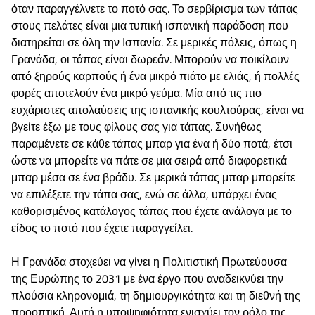
όταν παραγγέλνετε το ποτό σας. Το σερβίρισμα των τάπας
στους πελάτες είναι μια τυπική ισπανική παράδοση που
διατηρείται σε όλη την Ισπανία. Σε μερικές πόλεις, όπως η
Γρανάδα, οι τάπας είναι δωρεάν. Μπορούν να ποικίλουν
από ξηρούς καρπούς ή ένα μικρό πιάτο με ελιάς, ή πολλές
φορές αποτελούν ένα μικρό γεύμα. Μία από τις πιο
ευχάριστες απολαύσεις της ισπανικής κουλτούρας, είναι να
βγείτε έξω με τους φίλους σας για τάπας. Συνήθως
παραμένετε σε κάθε τάπας μπαρ για ένα ή δύο ποτά, έτσι
ώστε να μπορείτε να πάτε σε μια σειρά από διαφορετικά
μπαρ μέσα σε ένα βράδυ. Σε μερικά τάπας μπαρ μπορείτε
να επιλέξετε την τάπα σας, ενώ σε άλλα, υπάρχει ένας
καθορισμένος κατάλογος τάπας που έχετε ανάλογα με το
είδος το ποτό που έχετε παραγγείλει.
Η Γρανάδα στοχεύει να γίνει η Πολιτιστική Πρωτεύουσα
της Ευρώπης το 2031 με ένα έργο που αναδεικνύει την
πλούσια κληρονομιά, τη δημιουργικότητα και τη διεθνή της
προοπτική. Αυτή η υποψηφιότητα ενισχύει τον ρόλο της