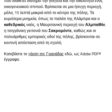
που διαθέτει διατηρεί την γοητεία και την οικειότητα ενός
οικογενειακού σπιτιού. Βρίσκεται σε μια ήσυχη περιοχή,
μόλις 15 λεπτά μακριά από το κέντρο της πόλης. Τα
κυριότερα μνημεία, όπως το παλάτι της Αλάμπρα και ο
καθεδρικός
ναός, η Μαυριτανική περιοχή του
Αλμπαϊθίν
,
η τσιγγάνικη γειτονιά του
Σακρομόντε
, καθώς και οι
πολυάριθμες εμπορικές οδοί της πόλης, βρίσκονται σε
κοντινή απόσταση από τη σχολή.
Κατεβάστε το
χάρτη της Γρανάδας
εδώ, ως Adobe PDF®
έγγραφο.