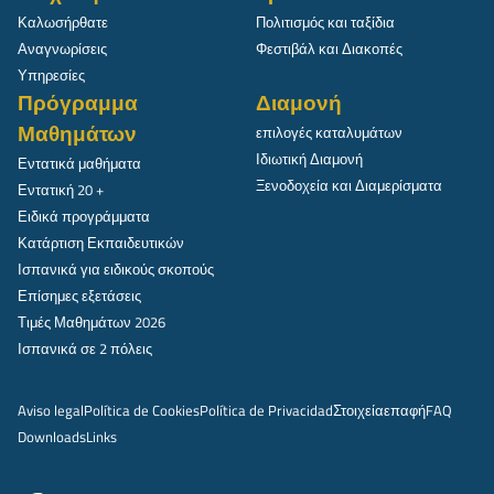
Καλωσήρθατε
Πολιτισμός και ταξίδια
Αναγνωρίσεις
Φεστιβάλ και Διακοπές
Υπηρεσίες
Πρόγραμμα
Διαμονή
Μαθημάτων
επιλογές καταλυμάτων
Ιδιωτική Διαμονή
Εντατικά μαθήματα
Ξενοδοχεία και Διαμερίσματα
Εντατική 20 +
Ειδικά προγράμματα
Κατάρτιση Εκπαιδευτικών
Ισπανικά για ειδικούς σκοπούς
Επίσημες εξετάσεις
Τιμές Μαθημάτων 2026
Ισπανικά σε 2 πόλεις
Aviso legal
Política de Cookies
Política de Privacidad
Στοιχεία
επαφή
FAQ
Downloads
Links