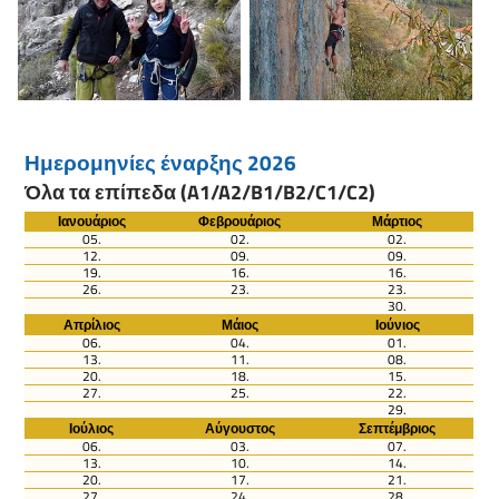
Ημερομηνίες έναρξης 2026
Όλα τα επίπεδα (A1/A2/B1/B2/C1/C2)
Ιανουάριος
Φεβρουάριος
Μάρτιος
05.
02.
02.
12.
09.
09.
19.
16.
16.
26.
23.
23.
30.
Απρίλιος
Μάιος
Ιούνιος
06.
04.
01.
13.
11.
08.
20.
18.
15.
27.
25.
22.
29.
Ιούλιος
Αύγουστος
Σεπτέμβριος
06.
03.
07.
13.
10.
14.
20.
17.
21.
27.
24.
28.