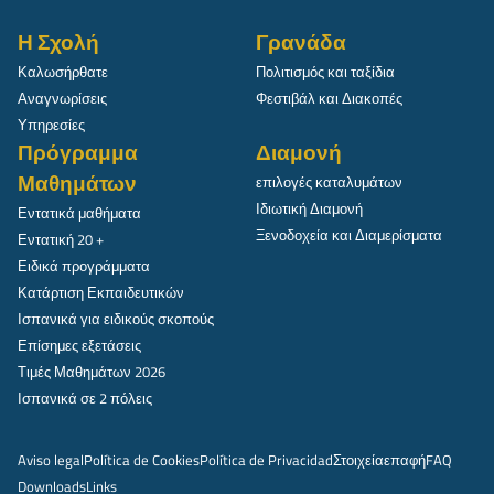
Η Σχολή
Γρανάδα
Καλωσήρθατε
Πολιτισμός και ταξίδια
Αναγνωρίσεις
Φεστιβάλ και Διακοπές
Υπηρεσίες
Πρόγραμμα
Διαμονή
Μαθημάτων
επιλογές καταλυμάτων
Ιδιωτική Διαμονή
Εντατικά μαθήματα
Ξενοδοχεία και Διαμερίσματα
Εντατική 20 +
Ειδικά προγράμματα
Κατάρτιση Εκπαιδευτικών
Ισπανικά για ειδικούς σκοπούς
Επίσημες εξετάσεις
Τιμές Μαθημάτων 2026
Ισπανικά σε 2 πόλεις
Aviso legal
Política de Cookies
Política de Privacidad
Στοιχεία
επαφή
FAQ
Downloads
Links