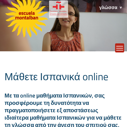
γλώσσα
T
Μάθετε Ισπανικά online
Με τα online μαθήματα Ισπανικών, σας
προσφέρουμε τη δυνατότητα να
πραγματοποιήσετε εξ αποστάσεως
ιδιαίτερα μαθήματα Ισπανικών για να μάθετε
τη γλώσσα από την άνεση του σπιτιού σας.