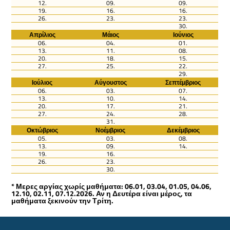
12.
09.
09.
19.
16.
16.
26.
23.
23.
30.
Απρίλιος
Μάιος
Ιούνιος
06.
04.
01.
13.
11.
08.
20.
18.
15.
27.
25.
22.
29.
Ιούλιος
Αύγουστος
Σεπτέμβριος
06.
03.
07.
13.
10.
14.
20.
17.
21.
27.
24.
28.
31.
Οκτώβριος
Νοέμβριος
Δεκέμβριος
05.
03.
08.
13.
09.
14.
19.
16.
26.
23.
30.
* Μερες αργίας χωρίς μαθήματα: 06.01, 03.04, 01.05, 04.06,
12.10, 02.11, 07.12.2026. Αν η Δευτέρα είναι μέρος, τα
μαθήματα ξεκινούν την Τρίτη.