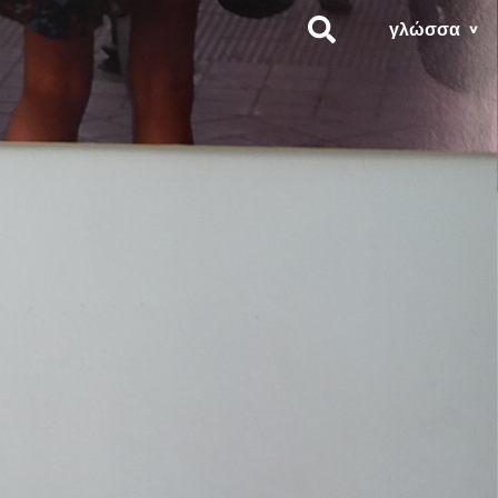
γλώσσα