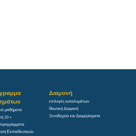
γραμμα
Διαμονή
ημάτων
επιλογές καταλυμάτων
Ιδιωτική Διαμονή
κά μαθήματα
Ξενοδοχεία και Διαμερίσματα
κή 20 +
 προγράμματα
ιση Εκπαιδευτικών