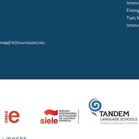
Ισπανι
Επίσημ
Τιμές
Ισπανι
παφή
FAQ
Downloads
Links