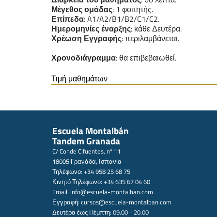
Μέγεθος ομάδας
: 1 φοιτητής.
Επίπεδα
: A1/A2/B1/B2/C1/C2.
Ημερομηνίες έναρξης
: κάθε Δευτέρα.
Χρέωση Εγγραφής
: περιλαμβάνεται.
Χρονοδιάγραμμα
: θα επιβεβαιωθεί.
Τιμή μαθημάτων
Escuela Montalbán
Tandem Granada
C/ Conde Cifuentes, nº 11
18005 Γρανάδα, Ισπανία
Τηλέφωνο: +34 958 25 68 75
Κινητό Τηλέφωνο: +34 635 67 04 60
Email:
info@escuela-montalban.com
Εγγραφή:
cursos@escuela-montalban.com
Δευτέρα έως Πέμπτη: 09.00 - 20.00