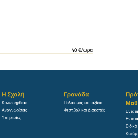
40 €/ώρα
Η Σχολή
Γρανάδα
Πρό
Μαθ
Καλωσήρθατε
Πολιτισμός και ταξίδια
Αναγνωρίσεις
Φεστιβάλ και Διακοπές
Εντατι
Υπηρεσίες
Εντατι
Ειδικά
Κατάρτ