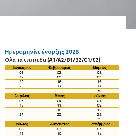
Ημερομηνίες έναρξης 2026
Όλα τα επίπεδα (A1/A2/B1/B2/C1/C2)
Ιανουάριος
Φεβρουάριος
Μάρτιος
05.
02.
02.
12.
09.
09.
19.
16.
16.
26.
23.
23.
30.
Απρίλιος
Μάιος
Ιούνιος
06.
04.
01.
13.
11.
08.
20.
18.
15.
27.
25.
22.
29.
Ιούλιος
Αύγουστος
Σεπτέμβριος
06.
03.
07.
13.
10.
14.