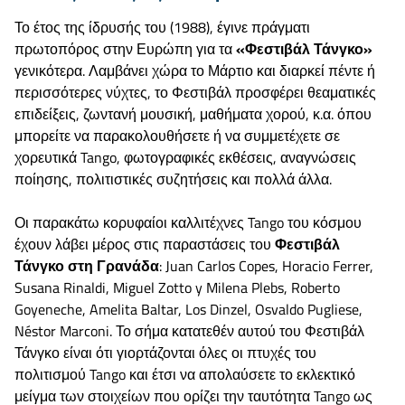
Το έτος της ίδρυσής του (1988), έγινε πράγματι
πρωτοπόρος στην Ευρώπη για τα
«Φεστιβάλ Τάνγκο»
γενικότερα. Λαμβάνει χώρα το Μάρτιο και διαρκεί πέντε ή
περισσότερες νύχτες, το Φεστιβάλ προσφέρει θεαματικές
επιδείξεις, ζωντανή μουσική, μαθήματα χορού, κ.α. όπου
μπορείτε να παρακολουθήσετε ή να συμμετέχετε σε
χορευτικά Tango, φωτογραφικές εκθέσεις, αναγνώσεις
ποίησης, πολιτιστικές συζητήσεις και πολλά άλλα.
Οι παρακάτω κορυφαίοι καλλιτέχνες Tango του κόσμου
έχουν λάβει μέρος στις παραστάσεις του
Φεστιβάλ
Τάνγκο στη Γρανάδα
: Juan Carlos Copes, Horacio Ferrer,
Susana Rinaldi, Miguel Zotto y Milena Plebs, Roberto
Goyeneche, Amelita Baltar, Los Dinzel, Osvaldo Pugliese,
Néstor Marconi. Το σήμα κατατεθέν αυτού του Φεστιβάλ
Τάνγκο είναι ότι γιορτάζονται όλες οι πτυχές του
πολιτισμού Tango και έτσι να απολαύσετε το εκλεκτικό
μείγμα των στοιχείων που ορίζει την ταυτότητα Tango ως