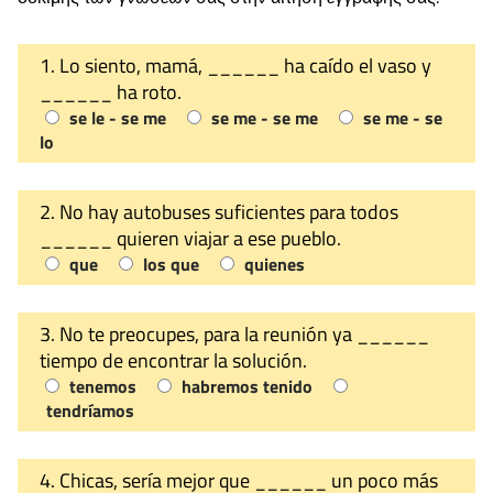
1. Lo siento, mamá, ______ ha caído el vaso y
______ ha roto.
se le - se me
se me - se me
se me - se
lo
2. No hay autobuses suficientes para todos
______ quieren viajar a ese pueblo.
que
los que
quienes
3. No te preocupes, para la reunión ya ______
tiempo de encontrar la solución.
tenemos
habremos tenido
tendríamos
4. Chicas, sería mejor que ______ un poco más