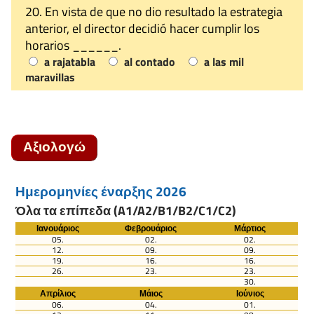
20. En vista de que no dio resultado la estrategia
anterior, el director decidió hacer cumplir los
horarios ______.
a rajatabla
al contado
a las mil
maravillas
Αξιολογώ
Ημερομηνίες έναρξης 2026
Όλα τα επίπεδα (A1/A2/B1/B2/C1/C2)
Ιανουάριος
Φεβρουάριος
Μάρτιος
05.
02.
02.
12.
09.
09.
19.
16.
16.
26.
23.
23.
30.
Απρίλιος
Μάιος
Ιούνιος
06.
04.
01.