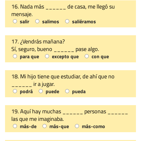
16. Nada más ______ de casa, me llegó su
mensaje.
salir
salimos
saliéramos
17. ¿Vendrás mañana?
Sí, seguro, bueno ______ pase algo.
para que
excepto que
con que
18. Mi hijo tiene que estudiar, de ahí que no
______ ir a jugar.
podrá
puede
pueda
19. Aquí hay muchas ______ personas ______
las que me imaginaba.
más-de
más-que
más-como