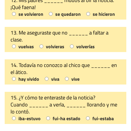
12. Mis padres ______ mudos al oír la noticia.
¡Qué faena!
se volvieron
se quedaron
se hicieron
13. Me aseguraste que no ______ a faltar a
clase.
vuelvas
volvieras
volverías
14. Todavía no conozco al chico que ______ en
el ático.
hay vivido
viva
vive
15. ¿Y cómo te enteraste de la noticia?
Cuando ______ a verla, ______ llorando y me
lo contó.
iba-estuvo
fui-ha estado
fui-estaba