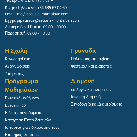
Τηλέφωνο: +34 958 25 68 75
Κινητό Τηλέφωνο: +34 635 67 04 60
Email:
info@escuela-montalban.com
Εγγραφή:
cursos@escuela-montalban.com
Δευτέρα έως Πέμπτη: 09.00 - 20.00
Παρασκευή: 09.00 - 18.30
Η Σχολή
Γρανάδα
Καλωσήρθατε
Πολιτισμός και ταξίδια
Αναγνωρίσεις
Φεστιβάλ και Διακοπές
Υπηρεσίες
Πρόγραμμα
Διαμονή
Μαθημάτων
επιλογές καταλυμάτων
Ιδιωτική Διαμονή
Εντατικά μαθήματα
Ξενοδοχεία και Διαμερίσματα
Εντατική 20 +
Ειδικά προγράμματα
Κατάρτιση Εκπαιδευτικών
Ισπανικά για ειδικούς σκοπούς
Επίσημες εξετάσεις