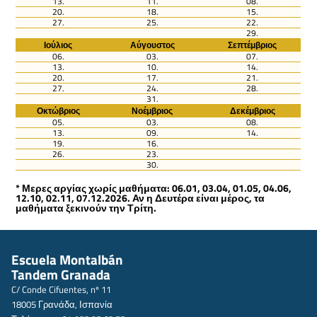
13.
11.
08.
20.
18.
15.
27.
25.
22.
29.
Ιούλιος
Αύγουστος
Σεπτέμβριος
06.
03.
07.
13.
10.
14.
20.
17.
21.
27.
24.
28.
31.
Οκτώβριος
Νοέμβριος
Δεκέμβριος
05.
03.
08.
13.
09.
14.
19.
16.
26.
23.
30.
* Μερες αργίας χωρίς μαθήματα: 06.01, 03.04, 01.05, 04.06,
12.10, 02.11, 07.12.2026. Αν η Δευτέρα είναι μέρος, τα
μαθήματα ξεκινούν την Τρίτη.
Escuela Montalbán
Tandem Granada
C/ Conde Cifuentes, nº 11
18005 Γρανάδα, Ισπανία