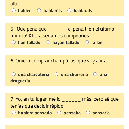
alto.
hablen
hablaréis
hablarais
5. ¡Qué pena que ______ el penalti en el último
minuto! Ahora seríamos campeones.
han fallado
hayan fallado
fallen
6. Quiero comprar champú, así que voy a ir a
______.
una charcutería
una churrería
una
droguería
7. Yo, en tu lugar, me lo ______ más, pero sé que
tenías que decidir rápido.
hubiera pensado
pensaba
pensaría