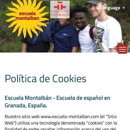
Language
T
Política de Cookies
Escuela Montalbán - Escuela de español en
Granada, España.
Nuestro sitio web www.escuela-montalban.com (el "Sitio
Web") utiliza una tecnología denominada "cookies" con la
finalidad de poder recabar información acerca del uso del