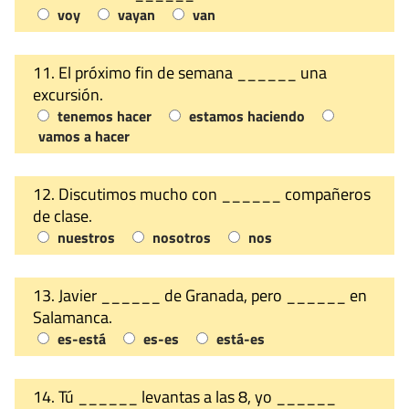
voy
vayan
van
11. El próximo fin de semana ______ una
excursión.
tenemos hacer
estamos haciendo
vamos a hacer
12. Discutimos mucho con ______ compañeros
de clase.
nuestros
nosotros
nos
13. Javier ______ de Granada, pero ______ en
Salamanca.
es-está
es-es
está-es
14. Tú ______ levantas a las 8, yo ______