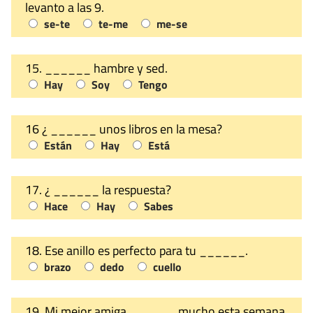
levanto a las 9.
se-te
te-me
me-se
15. ______ hambre y sed.
Hay
Soy
Tengo
16 ¿ ______ unos libros en la mesa?
Están
Hay
Está
17. ¿ ______ la respuesta?
Hace
Hay
Sabes
18. Ese anillo es perfecto para tu ______.
brazo
dedo
cuello
19. Mi mejor amiga ______ mucho esta semana.