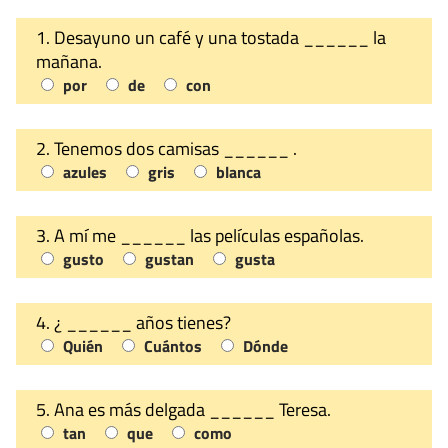
1. Desayuno un café y una tostada ______ la
mañana.
por
de
con
2. Tenemos dos camisas ______ .
azules
gris
blanca
3. A mí me ______ las películas españolas.
gusto
gustan
gusta
4. ¿ ______ años tienes?
Quién
Cuántos
Dónde
5. Ana es más delgada ______ Teresa.
tan
que
como