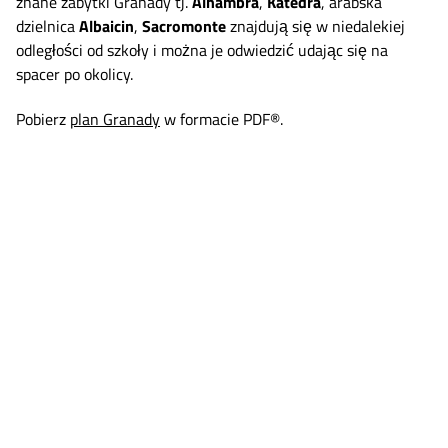
znane zabytki Granady tj.
Alhambra
,
Katedra
, arabska
dzielnica
Albaicin
,
Sacromonte
znajdują się w niedalekiej
odległości od szkoły i można je odwiedzić udając się na
spacer po okolicy.
Pobierz
plan Granady
w formacie PDF®.