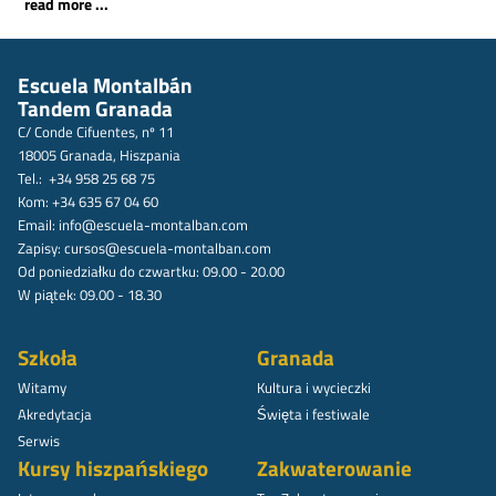
read more ...
Escuela Montalbán
Tandem Granada
C/ Conde Cifuentes, nº 11
18005 Granada, Hiszpania
Tel.: +34 958 25 68 75
Kom: +34 635 67 04 60
Email:
info@escuela-montalban.com
Zapisy:
cursos@escuela-montalban.com
Od poniedziałku do czwartku: 09.00 - 20.00
W piątek: 09.00 - 18.30
Szkoła
Granada
Witamy
Kultura i wycieczki
Akredytacja
Święta i festiwale
Serwis
Kursy hiszpańskiego
Zakwaterowanie