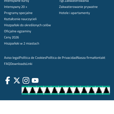
Intensywne kursy
Typ Zakwaterowania
Intensywny 20 +
Zakwaterowanie prywatne
Programy specjalne
Hotele i apartamenty
Kształcenie nauczycieli
Hiszpański do określonych celów
Oficjalne egzaminy
Ceny 2026
Hiszpański w 2 miastach
Aviso legal
Política de Cookies
Política de Privacidad
Nasza firma
Kontakt
FAQ
Downloads
Linki