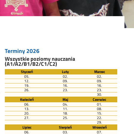
Terminy 2026
Wszystkie poziomy nauczania
(A1/A2/B1/B2/C1/C2)
Styczeń
Luty
Marzec
05.
02.
02.
12.
09.
09.
19.
16.
16.
26.
23.
23.
y
30.
Kwiecień
Maj
Czerwiec
06.
04.
01.
13.
11.
08.
20.
18.
15.
27.
25.
22.
29.
Lipiec
Sierpień
Wrzesień
06.
03.
07.