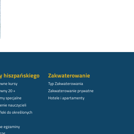
y hiszpańskiego
Zakwaterowanie
ywne kursy
Typ Zakwaterowania
ywny 20 +
Zakwaterowanie prywatne
my specjalne
Hotele i apartamenty
enie nauczycieli
ński do określonych
lne egzaminy
026