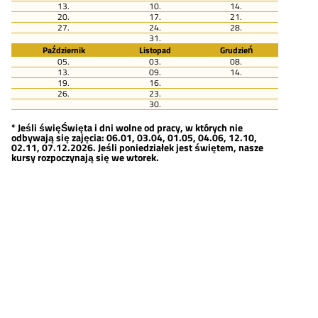
13.
10.
14.
20.
17.
21.
27.
24.
28.
31.
Październik
Listopad
Grudzień
05.
03.
08.
13.
09.
14.
19.
16.
26.
23.
30.
* Jeśli święŚwięta i dni wolne od pracy, w których nie
odbywają się zajęcia: 06.01, 03.04, 01.05, 04.06, 12.10,
02.11, 07.12.2026. Jeśli poniedziałek jest świętem, nasze
kursy rozpoczynają się we wtorek.