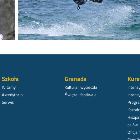
Szkoła
Granada
Kurs
Witamy
Kultura i wycieczki
Intens
Akredytacja
Święta i festiwale
Intens
Serwis
Progra
Kształc
Hiszpa
celów
Oficja
Ceny 2