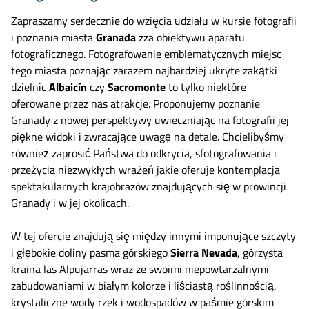
Zapraszamy serdecznie do wzięcia udziału w kursie fotografii
i poznania miasta
Granada
zza obiektywu aparatu
fotograficznego. Fotografowanie emblematycznych miejsc
tego miasta poznając zarazem najbardziej ukryte zakątki
dzielnic
Albaicín
czy
Sacromonte
to tylko niektóre
oferowane przez nas atrakcje. Proponujemy poznanie
Granady z nowej perspektywy uwieczniając na fotografii jej
piękne widoki i zwracające uwagę na detale. Chcielibyśmy
również zaprosić Państwa do odkrycia, sfotografowania i
przeżycia niezwykłych wrażeń jakie oferuje kontemplacja
spektakularnych krajobrazów znajdujących się w prowincji
Granady i w jej okolicach.
W tej ofercie znajdują się między innymi imponujące szczyty
i głębokie doliny pasma górskiego
Sierra Nevada
, górzysta
kraina las Alpujarras wraz ze swoimi niepowtarzalnymi
zabudowaniami w białym kolorze i liściastą roślinnością,
krystaliczne wody rzek i wodospadów w paśmie górskim