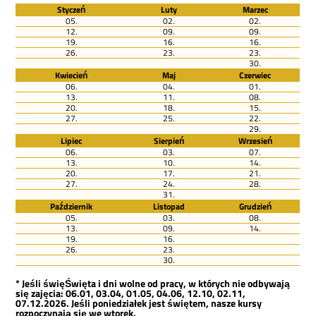
Styczeń
Luty
Marzec
05.
02.
02.
12.
09.
09.
19.
16.
16.
26.
23.
23.
30.
Kwiecień
Maj
Czerwiec
06.
04.
01.
13.
11.
08.
20.
18.
15.
27.
25.
22.
29.
Lipiec
Sierpień
Wrzesień
06.
03.
07.
13.
10.
14.
20.
17.
21.
27.
24.
28.
31.
Październik
Listopad
Grudzień
05.
03.
08.
13.
09.
14.
19.
16.
26.
23.
30.
* Jeśli święŚwięta i dni wolne od pracy, w których nie odbywają
się zajęcia: 06.01, 03.04, 01.05, 04.06, 12.10, 02.11,
07.12.2026. Jeśli poniedziałek jest świętem, nasze kursy
rozpoczynają się we wtorek.