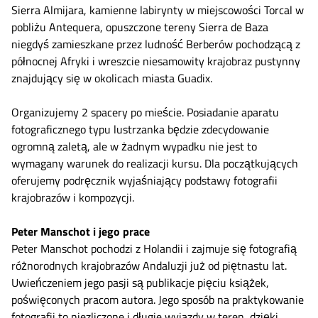
Sierra Almijara, kamienne labirynty w miejscowości Torcal w
pobliżu Antequera, opuszczone tereny Sierra de Baza
niegdyś zamieszkane przez ludność Berberów pochodzącą z
północnej Afryki i wreszcie niesamowity krajobraz pustynny
znajdujący się w okolicach miasta Guadix.
Organizujemy 2 spacery po mieście. Posiadanie aparatu
fotograficznego typu lustrzanka będzie zdecydowanie
ogromną zaletą, ale w żadnym wypadku nie jest to
wymagany warunek do realizacji kursu. Dla początkujących
oferujemy podręcznik wyjaśniający podstawy fotografii
krajobrazów i kompozycji.
Peter Manschot i jego prace
Peter Manschot pochodzi z Holandii i zajmuje się fotografią
różnorodnych krajobrazów Andaluzji już od piętnastu lat.
Uwieńczeniem jego pasji są publikacje pięciu książek,
poświęconych pracom autora. Jego sposób na praktykowanie
fotografii to niezliczone i długie wyjazdy w teren, dzięki