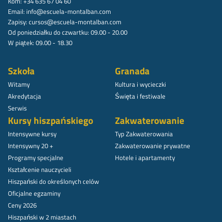
Kom: +34 635 67 04 60
Email:
info@escuela-montalban.com
Zapisy:
cursos@escuela-montalban.com
Od poniedziałku do czwartku: 09.00 - 20.00
W piątek: 09.00 - 18.30
Szkoła
Granada
Witamy
Kultura i wycieczki
Akredytacja
Święta i festiwale
Serwis
Kursy hiszpańskiego
Zakwaterowanie
Intensywne kursy
Typ Zakwaterowania
Intensywny 20 +
Zakwaterowanie prywatne
Programy specjalne
Hotele i apartamenty
Kształcenie nauczycieli
Hiszpański do określonych celów
Oficjalne egzaminy
Ceny 2026
Hiszpański w 2 miastach