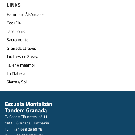
LINKS
Hammam Ál-Andalus
CookEle
Tapa Tours
Sacromonte
Granada através
Jardines de Zoraya
Taller Vimaambi
La Plateria
Sierra y Sol
Escuela Montalbán
Tandem Granada
C/ Conde Cifuentes, nº 11
18005 Granada, Hiszpania
Tel.: +34 958 25 68 75