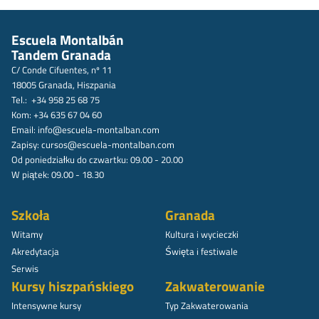
Escuela Montalbán
Tandem Granada
C/ Conde Cifuentes, nº 11
18005 Granada, Hiszpania
Tel.: +34 958 25 68 75
Kom: +34 635 67 04 60
Email:
info@escuela-montalban.com
Zapisy:
cursos@escuela-montalban.com
Od poniedziałku do czwartku: 09.00 - 20.00
W piątek: 09.00 - 18.30
Szkoła
Granada
Witamy
Kultura i wycieczki
Akredytacja
Święta i festiwale
Serwis
Kursy hiszpańskiego
Zakwaterowanie
Intensywne kursy
Typ Zakwaterowania