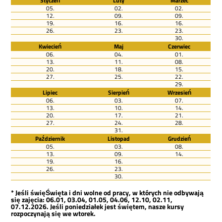
Styczeń
Luty
Marzec
05.
02.
02.
12.
09.
09.
19.
16.
16.
26.
23.
23.
30.
Kwiecień
Maj
Czerwiec
06.
04.
01.
13.
11.
08.
20.
18.
15.
27.
25.
22.
29.
Lipiec
Sierpień
Wrzesień
06.
03.
07.
13.
10.
14.
20.
17.
21.
27.
24.
28.
31.
Październik
Listopad
Grudzień
05.
03.
08.
13.
09.
14.
19.
16.
26.
23.
30.
* Jeśli święŚwięta i dni wolne od pracy, w których nie odbywają
się zajęcia: 06.01, 03.04, 01.05, 04.06, 12.10, 02.11,
07.12.2026. Jeśli poniedziałek jest świętem, nasze kursy
rozpoczynają się we wtorek.