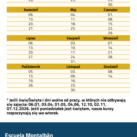
30.
Kwiecień
Maj
Czerwiec
06.
04.
01.
13.
11.
08.
20.
18.
15.
27.
25.
22.
29.
Lipiec
Sierpień
Wrzesień
06.
03.
07.
13.
10.
14.
20.
17.
21.
27.
24.
28.
31.
Październik
Listopad
Grudzień
05.
03.
08.
13.
09.
14.
19.
16.
26.
23.
30.
* Jeśli święŚwięta i dni wolne od pracy, w których nie odbywają
się zajęcia: 06.01, 03.04, 01.05, 04.06, 12.10, 02.11,
07.12.2026. Jeśli poniedziałek jest świętem, nasze kursy
rozpoczynają się we wtorek.
Escuela Montalbán