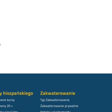
e
y hiszpańskiego
Zakwaterowanie
ywne kursy
Typ Zakwaterowania
ywny 20 +
Zakwaterowanie prywatne
my specjalne
Hotele i apartamenty