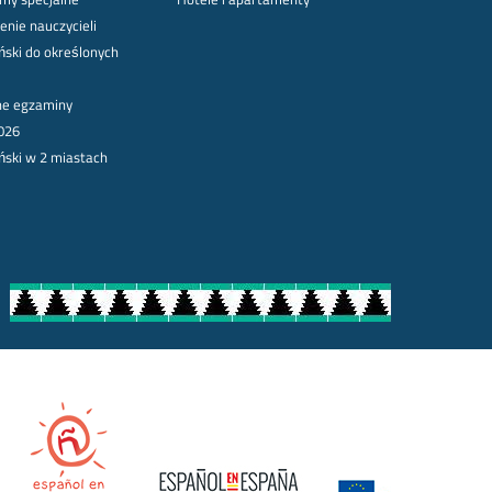
enie nauczycieli
ński do określonych
lne egzaminy
026
ński w 2 miastach