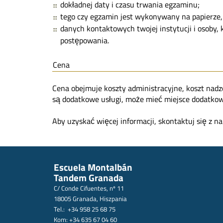
dokładnej daty i czasu trwania egzaminu;
tego czy egzamin jest wykonywany na papierze, 
danych kontaktowych twojej instytucji i osoby
postępowania.
Cena
Cena obejmuje koszty administracyjne, koszt nadz
są dodatkowe usługi, może mieć miejsce dodatkow
Aby uzyskać więcej informacji, skontaktuj się z 
Escuela Montalbán
Tandem Granada
C/ Conde Cifuentes, nº 11
18005 Granada, Hiszpania
Tel.: +34 958 25 68 75
Kom: +34 635 67 04 60