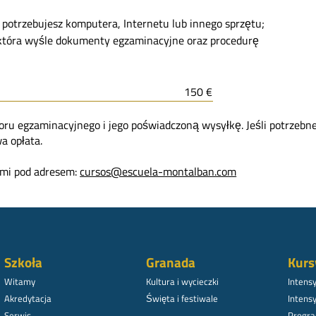
potrzebujesz komputera, Internetu lub innego sprzętu;
, która wyśle dokumenty egzaminacyjne oraz procedurę
150 €
oru egzaminacyjnego i jego poświadczoną wysyłkę. Jeśli potrzebn
a opłata.
nami pod adresem:
cursos@escuela-montalban.com
Szkoła
Granada
Kurs
Witamy
Kultura i wycieczki
Intens
Akredytacja
Święta i festiwale
Intens
Serwis
Progra