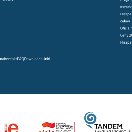
Kształc
Hiszpa
celów
Oficja
Ceny 2
Hiszpa
rma
Kontakt
FAQ
Downloads
Linki