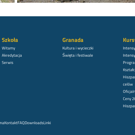
Szkoła
Granada
Kurs
Witamy
Kultura i wycieczki
Intens
Akredytacja
Święta i festiwale
Intens
Serwis
Progra
Kształc
Hiszpa
celów
Oficja
Ceny 2
Hiszpa
rma
Kontakt
FAQ
Downloads
Linki