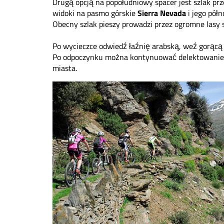
Drugą opcją na popołudniowy spacer jest szlak prz
widoki na pasmo górskie
Sierra Nevada
i jego pół
Obecny szlak pieszy prowadzi przez ogromne lasy
Po wycieczce odwiedź łaźnię arabską, weź gorącą k
Po odpoczynku można kontynuować delektowanie 
miasta.