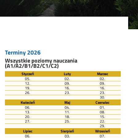
Terminy 2026
Wszystkie poziomy nauczania
(A1/A2/B1/B2/C1/C2)
Styczeń
Luty
Marzec
05.
02.
02.
12.
09.
09.
19.
16.
16.
26.
23.
23.
30.
Kwiecień
Maj
Czerwiec
06.
04.
01.
13.
11.
08.
20.
18.
15.
27.
25.
22.
29.
Lipiec
Sierpień
Wrzesień
06.
03.
07.