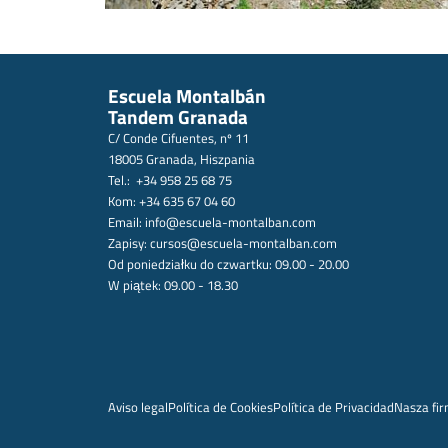
Escuela Montalbán
Tandem Granada
C/ Conde Cifuentes, nº 11
18005 Granada, Hiszpania
Tel.: +34 958 25 68 75
Kom: +34 635 67 04 60
Email:
info@escuela-montalban.com
Zapisy:
cursos@escuela-montalban.com
Od poniedziałku do czwartku: 09.00 - 20.00
W piątek: 09.00 - 18.30
Aviso legal
Política de Cookies
Política de Privacidad
Nasza fi