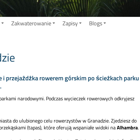
Zakwaterowanie
Zapisy
Blogs
zie
e i przejażdżka rowerem górskim po ścieżkach parku
.
 parkami narodowymi. Podczas wycieczek rowerowych odkryjesz
sta do ulubionego celu rowerzystów w Granadzie. Zjedziesz do
 przekąskami (tapas), które oferują wspaniałe widoki na
Alhambra
.