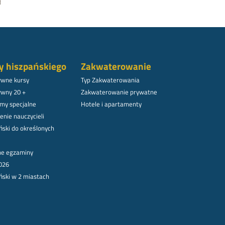
y hiszpańskiego
Zakwaterowanie
ywne kursy
Typ Zakwaterowania
ywny 20 +
Zakwaterowanie prywatne
my specjalne
Hotele i apartamenty
enie nauczycieli
ński do określonych
lne egzaminy
026
ński w 2 miastach