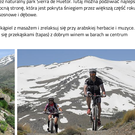
ez naturalny park Sierra de Huetor. Tutaj można podziwiać najlep
nocną stronę, która jest pokryta śniegiem przez większą część rok
 sosnowe i dębowe.
ąpiel z masażem i zrelaksuj się przy arabskiej herbacie i muzyce.
się przekąskami (tapas) z dobrym winem w barach w centrum