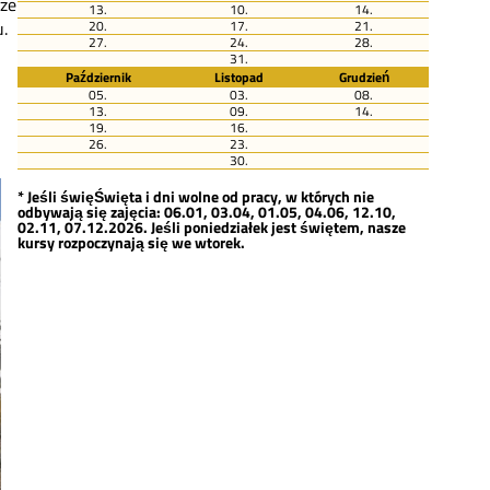
sze
13.
10.
14.
20.
17.
21.
u.
27.
24.
28.
31.
Październik
Listopad
Grudzień
05.
03.
08.
13.
09.
14.
19.
16.
26.
23.
30.
* Jeśli święŚwięta i dni wolne od pracy, w których nie
odbywają się zajęcia: 06.01, 03.04, 01.05, 04.06, 12.10,
02.11, 07.12.2026. Jeśli poniedziałek jest świętem, nasze
kursy rozpoczynają się we wtorek.