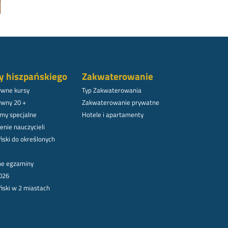
y hiszpańskiego
Zakwaterowanie
ywne kursy
Typ Zakwaterowania
ywny 20 +
Zakwaterowanie prywatne
my specjalne
Hotele i apartamenty
enie nauczycieli
ński do określonych
lne egzaminy
026
ński w 2 miastach