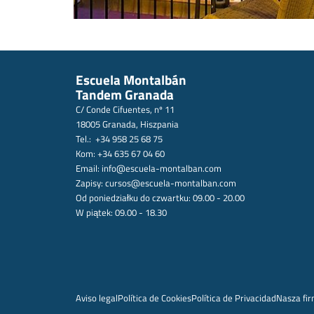
Escuela Montalbán
Tandem Granada
C/ Conde Cifuentes, nº 11
18005 Granada, Hiszpania
Tel.: +34 958 25 68 75
Kom: +34 635 67 04 60
Email:
info@escuela-montalban.com
Zapisy:
cursos@escuela-montalban.com
Od poniedziałku do czwartku: 09.00 - 20.00
W piątek: 09.00 - 18.30
Aviso legal
Política de Cookies
Política de Privacidad
Nasza fi