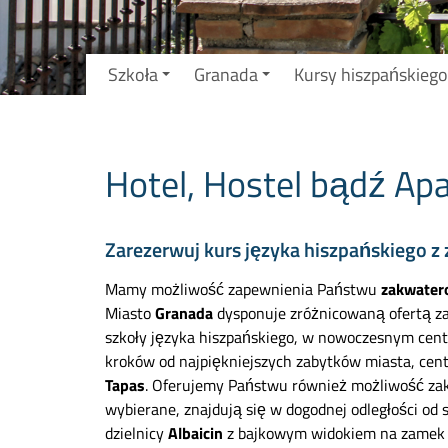
Szkoła
Granada
Kursy hiszpańskiego
Hotel, Hostel bądź Ap
Zarezerwuj kurs języka hiszpańskiego 
Mamy możliwość zapewnienia Państwu
zakwater
Miasto
Granada
dysponuje zróżnicowaną ofertą za
szkoły języka hiszpańskiego
, w nowoczesnym centr
kroków od najpiękniejszych zabytków miasta, cen
Tapas
. Oferujemy Państwu również możliwość za
wybierane, znajdują się w dogodnej odległości od
dzielnicy
Albaicin
z bajkowym widokiem na zame