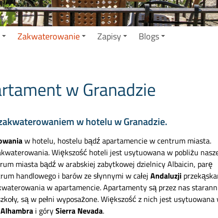
Zakwaterowanie
Zapisy
Blogs
artament w Granadzie
z zakwaterowaniem w hotelu w Granadzie.
owania
w hotelu, hostelu bądź apartamencie w centrum miasta.
kwaterowania. Większość hoteli jest usytuowana w pobliżu nasze
um miasta bądź w arabskiej zabytkowej dzielnicy Albaicin, parę
trum handlowego i barów ze słynnymi w całej
Andaluzji
przekąska
kwaterowania w apartamencie. Apartamenty są przez nas starann
 szkoły, są w pełni wyposażone. Większość z nich jest usytuowana
k
Alhambra
i góry
Sierra Nevada
.