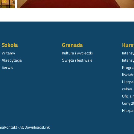
Szkoła
Granada
Kurs
Witamy
Kultura i wycieczki
Intens
Akredytacja
Święta i festiwale
Intens
Serwis
Progra
Kształc
Hiszpa
celów
Oficja
Ceny 2
Hiszpa
rma
Kontakt
FAQ
Downloads
Linki