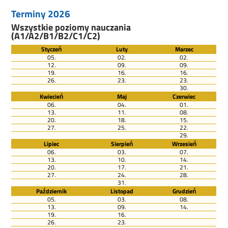
Terminy 2026
Wszystkie poziomy nauczania
(A1/A2/B1/B2/C1/C2)
Styczeń
Luty
Marzec
05.
02.
02.
12.
09.
09.
19.
16.
16.
26.
23.
23.
30.
Kwiecień
Maj
Czerwiec
06.
04.
01.
13.
11.
08.
20.
18.
15.
27.
25.
22.
29.
Lipiec
Sierpień
Wrzesień
06.
03.
07.
13.
10.
14.
20.
17.
21.
27.
24.
28.
31.
Październik
Listopad
Grudzień
05.
03.
08.
13.
09.
14.
19.
16.
26.
23.