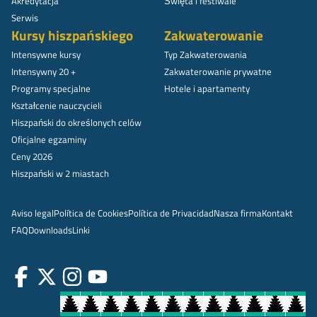
Akredytacja
Święta i festiwale
Serwis
Kursy hiszpańskiego
Zakwaterowanie
Intensywne kursy
Typ Zakwaterowania
Intensywny 20 +
Zakwaterowanie prywatne
Programy specjalne
Hotele i apartamenty
Kształcenie nauczycieli
Hiszpański do określonych celów
Oficjalne egzaminy
Ceny 2026
Hiszpański w 2 miastach
Aviso legal
Política de Cookies
Política de Privacidad
Nasza firma
Kontakt
FAQ
Downloads
Linki