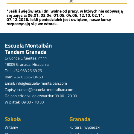
30.
* Jeśli święŚwięta i dni wolne od pracy, w których nie odbywają
się zajęcia: 06.01, 03.04, 01.05, 04.06, 12.10, 02.11,
07.12.2026. Jeśli poniedziałek jest świętem, nasze kursy
rozpoczynają się we wtorek.
Escuela Montalbán
Tandem Granada
C/ Conde Cifuentes, nº 11
18005 Granada, Hiszpania
Tel.: +34 958 25 68 75
Kom: +34 635 67 04 60
Email:
info@escuela-montalban.com
Zapisy:
cursos@escuela-montalban.com
Od poniedziałku do czwartku: 09.00 - 20.00
W piątek: 09.00 - 18.30
Szkoła
Granada
Witamy
Kultura i wycieczki