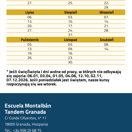
27.
25.
22.
29.
Lipiec
Sierpień
Wrzesień
06.
03.
07.
13.
10.
14.
20.
17.
21.
27.
24.
28.
31.
Październik
Listopad
Grudzień
05.
03.
08.
13.
09.
14.
19.
16.
26.
23.
30.
* Jeśli święŚwięta i dni wolne od pracy, w których nie odbywają
się zajęcia: 06.01, 03.04, 01.05, 04.06, 12.10, 02.11,
07.12.2026. Jeśli poniedziałek jest świętem, nasze kursy
rozpoczynają się we wtorek.
Escuela Montalbán
Tandem Granada
C/ Conde Cifuentes, nº 11
18005 Granada, Hiszpania
Tel.: +34 958 25 68 75