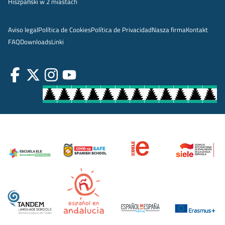
Hiszpański w 2 miastach
Aviso legal
Política de Cookies
Política de Privacidad
Nasza firma
Kontakt
FAQ
Downloads
Linki