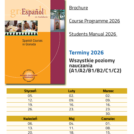
Brochure
Course Programme 2026
Students Manual 2026
Terminy 2026
Wszystkie poziomy
nauczania
(A1/A2/B1/B2/C1/C2)
Styczeń
Luty
Marzec
05.
02.
02.
12.
09.
09.
19.
16.
16.
26.
23.
23.
30.
Kwiecień
Maj
Czerwiec
06.
04.
01.
13.
11.
08.
20.
18.
15.