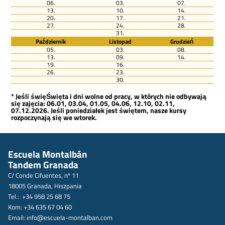
06.
03.
07.
13.
10.
14.
20.
17.
21.
27.
24.
28.
31.
Październik
Listopad
Grudzień
05.
03.
08.
13.
09.
14.
19.
16.
26.
23.
30.
* Jeśli święŚwięta i dni wolne od pracy, w których nie odbywają
się zajęcia: 06.01, 03.04, 01.05, 04.06, 12.10, 02.11,
07.12.2026. Jeśli poniedziałek jest świętem, nasze kursy
rozpoczynają się we wtorek.
Escuela Montalbán
Tandem Granada
C/ Conde Cifuentes, nº 11
18005 Granada, Hiszpania
Tel.: +34 958 25 68 75
Kom: +34 635 67 04 60
Email:
info@escuela-montalban.com