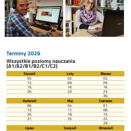
Terminy 2026
Wszystkie poziomy nauczania
(A1/A2/B1/B2/C1/C2)
Styczeń
Luty
Marzec
05.
02.
02.
12.
09.
09.
19.
16.
16.
26.
23.
23.
30.
Kwiecień
Maj
Czerwiec
06.
04.
01.
13.
11.
08.
20.
18.
15.
27.
25.
22.
29.
Lipiec
Sierpień
Wrzesień