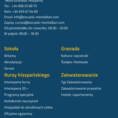
18005 Granada, Hiszpania
Tel.: +34 958 25 68 75
Kom: +34 635 67 04 60
Email:
info@escuela-montalban.com
Zapisy:
cursos@escuela-montalban.com
Od poniedziałku do czwartku: 09.00 - 20.00
W piątek: 09.00 - 18.30
Szkoła
Granada
Witamy
Kultura i wycieczki
Akredytacja
Święta i festiwale
Serwis
Kursy hiszpańskiego
Zakwaterowanie
Intensywne kursy
Typ Zakwaterowania
Intensywny 20 +
Zakwaterowanie prywatne
Programy specjalne
Hotele i apartamenty
Kształcenie nauczycieli
Hiszpański do określonych celów
Oficjalne egzaminy