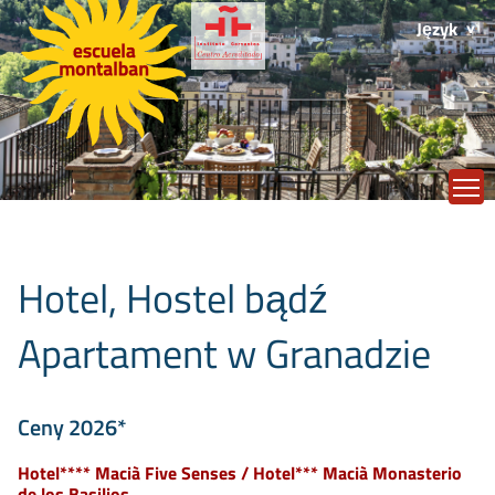
Język
T
Hotel, Hostel bądź
Apartament w Granadzie
Ceny 2026*
Hotel**** Macià Five Senses / Hotel*** Macià Monasterio
de los Basilios