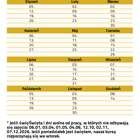
Styczeń
Luty
Marzec
05.
02.
02.
12.
09.
09.
19.
16.
16.
26.
23.
23.
30.
Kwiecień
Maj
Czerwiec
06.
04.
01.
13.
11.
08.
20.
18.
15.
27.
25.
22.
29.
Lipiec
Sierpień
Wrzesień
06.
03.
07.
13.
10.
14.
20.
17.
21.
27.
24.
28.
31.
Październik
Listopad
Grudzień
05.
03.
08.
13.
09.
14.
19.
16.
26.
23.
30.
* Jeśli święŚwięta i dni wolne od pracy, w których nie odbywają
się zajęcia: 06.01, 03.04, 01.05, 04.06, 12.10, 02.11,
07.12.2026. Jeśli poniedziałek jest świętem, nasze kursy
rozpoczynają się we wtorek.