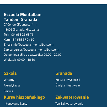
Escuela Montalbán
Tandem Granada
C/ Conde Cifuentes, nº 11
18005 Granada, Hiszpania
Tel.: +34 958 25 68 75
Kom: +34 635 67 04 60
Email:
info@escuela-montalban.com
Zapisy:
cursos@escuela-montalban.com
Od poniedziałku do czwartku: 09.00 - 20.00
W piątek: 09.00 - 18.30
Szkoła
Granada
Witamy
Kultura i wycieczki
Akredytacja
Święta i festiwale
Serwis
Kursy hiszpańskiego
Zakwaterowanie
Intensywne kursy
Typ Zakwaterowania