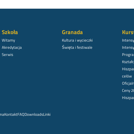
Szkoła
Granada
Kurs
Witamy
Kultura i wycieczki
Intens
Akredytacja
Święta i festiwale
Intens
Serwis
Progra
Kształc
Hiszpa
celów
Oficja
Ceny 2
Hiszpa
rma
Kontakt
FAQ
Downloads
Linki