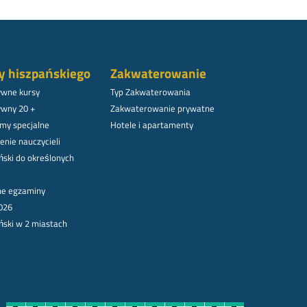
y hiszpańskiego
Zakwaterowanie
ywne kursy
Typ Zakwaterowania
ywny 20 +
Zakwaterowanie prywatne
my specjalne
Hotele i apartamenty
enie nauczycieli
ński do określonych
lne egzaminy
026
ński w 2 miastach