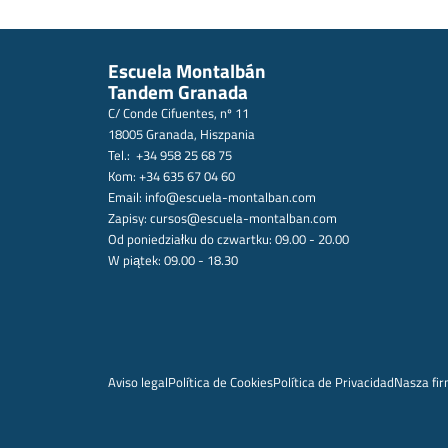
Escuela Montalbán
Tandem Granada
C/ Conde Cifuentes, nº 11
18005 Granada, Hiszpania
Tel.: +34 958 25 68 75
Kom: +34 635 67 04 60
Email:
info@escuela-montalban.com
Zapisy:
cursos@escuela-montalban.com
Od poniedziałku do czwartku: 09.00 - 20.00
W piątek: 09.00 - 18.30
Aviso legal
Política de Cookies
Política de Privacidad
Nasza fi