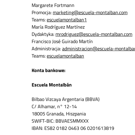
Margarete Fortmann
Promocja:
marketing@escuela-montalban.com
Teams:
escuelamontalban1
María Rodríguez Martínez
Dydaktyka:
mrodriguez@escuela-montalban.com
Francisco José Guirado Martín
Administracja:
administracion@escuela-montalba
Teams:
escuelamontalban
Konta bankowe
:
Escuela Montalbán
Bilbao Vizcaya Argentaria (BBVA)
C/ Alhamar, n° 12-14
18005 Granada, Hiszpania
SWIFT-BIC: BBVAESMMXXX
IBAN: ES82 0182 0463 06 0201613819