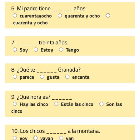
6. Mi padre tiene ______ años.
cuarentayocho
quarenta y ocho
cuarenta y ocho
7. ______ treinta años.
Soy
Estoy
Tengo
8. ¿Qué te ______ Granada?
parece
gusta
encanta
9. ¿Qué hora es? ______ .
Hay las cinco
Están las cinco
Son las
cinco
10. Los chicos ______ a la montaña.
voy
vayan
van