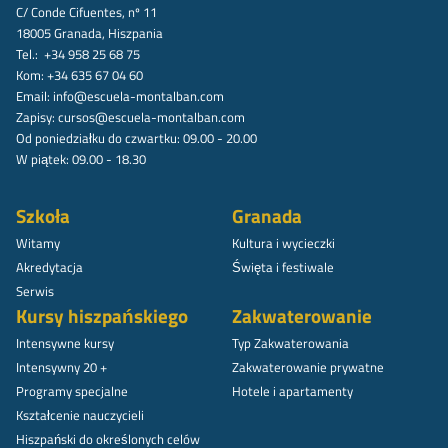
C/ Conde Cifuentes, nº 11
18005 Granada, Hiszpania
Tel.: +34 958 25 68 75
Kom: +34 635 67 04 60
Email:
info@escuela-montalban.com
Zapisy:
cursos@escuela-montalban.com
Od poniedziałku do czwartku: 09.00 - 20.00
W piątek: 09.00 - 18.30
Szkoła
Granada
Witamy
Kultura i wycieczki
Akredytacja
Święta i festiwale
Serwis
Kursy hiszpańskiego
Zakwaterowanie
Intensywne kursy
Typ Zakwaterowania
Intensywny 20 +
Zakwaterowanie prywatne
Programy specjalne
Hotele i apartamenty
Kształcenie nauczycieli
Hiszpański do określonych celów