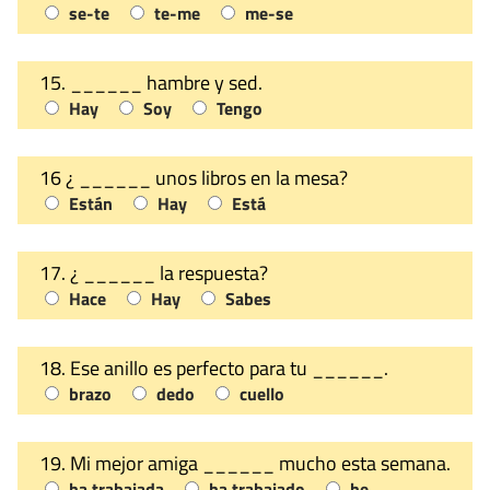
se-te
te-me
me-se
15. ______ hambre y sed.
Hay
Soy
Tengo
16 ¿ ______ unos libros en la mesa?
Están
Hay
Está
17. ¿ ______ la respuesta?
Hace
Hay
Sabes
18. Ese anillo es perfecto para tu ______.
brazo
dedo
cuello
19. Mi mejor amiga ______ mucho esta semana.
ha trabajada
ha trabajado
he