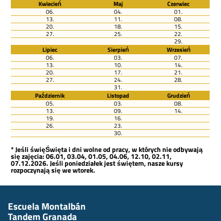
Kwiecień
Maj
Czerwiec
06.
04.
01.
13.
11.
08.
20.
18.
15.
27.
25.
22.
29.
Lipiec
Sierpień
Wrzesień
06.
03.
07.
13.
10.
14.
20.
17.
21.
27.
24.
28.
31.
Październik
Listopad
Grudzień
05.
03.
08.
13.
09.
14.
19.
16.
26.
23.
30.
* Jeśli święŚwięta i dni wolne od pracy, w których nie odbywają
się zajęcia: 06.01, 03.04, 01.05, 04.06, 12.10, 02.11,
07.12.2026. Jeśli poniedziałek jest świętem, nasze kursy
rozpoczynają się we wtorek.
Escuela Montalbán
Tandem Granada