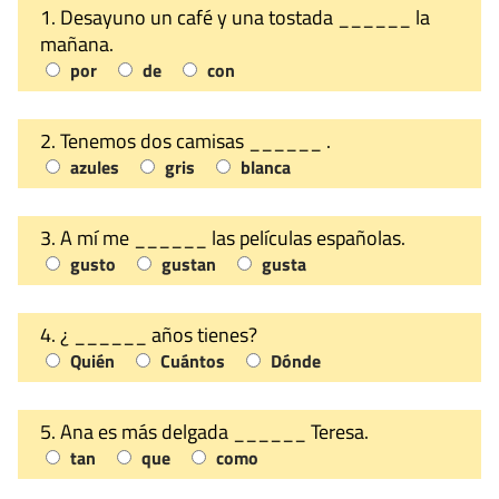
1. Desayuno un café y una tostada ______ la
mañana.
por
de
con
2. Tenemos dos camisas ______ .
azules
gris
blanca
3. A mí me ______ las películas españolas.
gusto
gustan
gusta
4. ¿ ______ años tienes?
Quién
Cuántos
Dónde
5. Ana es más delgada ______ Teresa.
tan
que
como