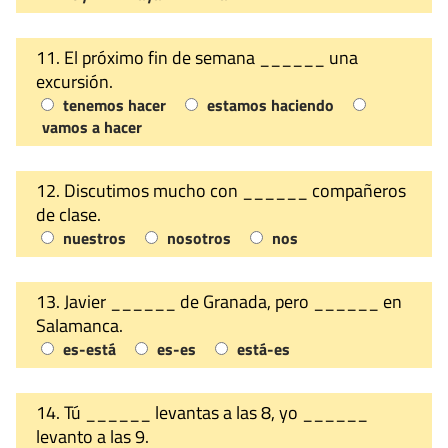
11. El próximo fin de semana ______ una
excursión.
tenemos hacer
estamos haciendo
vamos a hacer
12. Discutimos mucho con ______ compañeros
de clase.
nuestros
nosotros
nos
13. Javier ______ de Granada, pero ______ en
Salamanca.
es-está
es-es
está-es
14. Tú ______ levantas a las 8, yo ______
levanto a las 9.