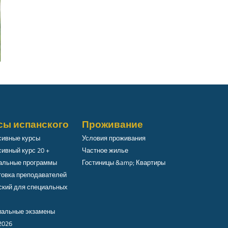
сы испанского
Проживание
сивные курсы
Условия проживания
ивный курс 20 +
Частное жилье
альные программы
Гостиницы &amp; Квартиры
товка преподавателей
ский для специальных
альные экзамены
2026