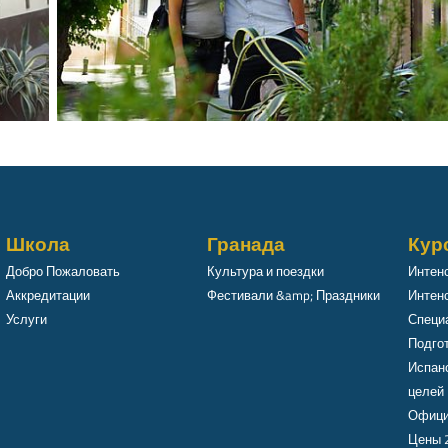
Школа
Гранада
Кур
Добро Пожаловать
Культура и поездки
Интен
Аккредитации
Фестивали &amp; Праздники
Интенс
Услуги
Специ
Подго
Испан
целей
Офици
Цены 