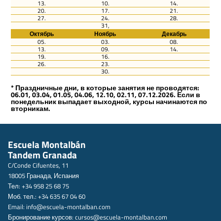
13.
10.
14.
20.
17.
21.
27.
24.
28.
31,
Октябрь
Ноябрь
Декабрь
05.
03.
08.
13.
09.
14.
19.
16.
26.
23.
30.
* Праздничные дни, в которые занятия не проводятся:
06.01, 03.04, 01.05, 04.06, 12.10, 02.11, 07.12.2026. Если в
понедельник выпадает выходной, курсы начинаются по
вторникам.
Escuela Montalbán
Tandem Granada
C/Conde Cifuentes, 11
18005 Гранада, Испания
Тел: +34 958 25 68 75
Моб. тел.: +34 635 67 04 60
Email:
info@escuela-montalban.com
Бронирование курсов:
cursos@escuela-montalban.com