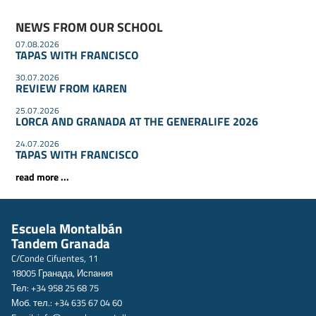
NEWS FROM OUR SCHOOL
07.08.2026
TAPAS WITH FRANCISCO
30.07.2026
REVIEW FROM KAREN
25.07.2026
LORCA AND GRANADA AT THE GENERALIFE 2026
24.07.2026
TAPAS WITH FRANCISCO
read more ...
Escuela Montalbán
Tandem Granada
C/Conde Cifuentes, 11
18005 Гранада, Испания
Тел: +34 958 25 68 75
Моб. тел.: +34 635 67 04 60