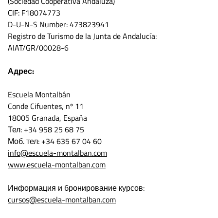
(Sociedad Cooperativa Andaluza)
CIF: F18074773
D-U-N-S Number: 473823941
Registro de Turismo de la Junta de Andalucía:
AIAT/GR/00028-6
Адрес:
Escuela Montalbán
Conde Cifuentes, nº 11
18005 Granada, España
Тел: +34 958 25 68 75
Моб. тел: +34 635 67 04 60
info@escuela-montalban.com
www.escuela-montalban.com
Информация и бронирование курсов:
cursos@escuela-montalban.com