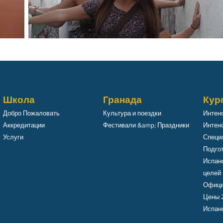
Школа
Гранада
Кур
Добро Пожаловать
Культура и поездки
Интен
Аккредитации
Фестивали &amp; Праздники
Интенс
Услуги
Специ
Подго
Испан
целей
Офици
Цены 
Испанс