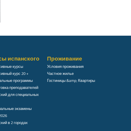
сы испанского
Проживание
сивные курсы
Условия проживания
ивный курс 20 +
Частное жилье
альные программы
Гостиницы &amp; Квартиры
товка преподавателей
ский для специальных
альные экзамены
2026
кий в 2 городах