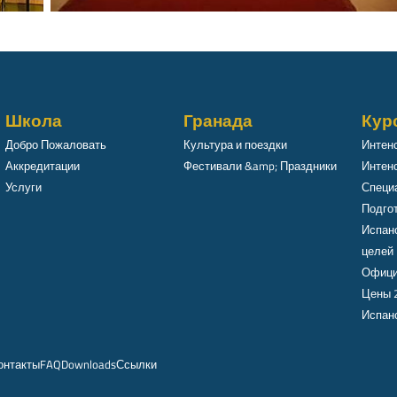
Школа
Гранада
Кур
Добро Пожаловать
Культура и поездки
Интен
Аккредитации
Фестивали &amp; Праздники
Интенс
Услуги
Специ
Подго
Испан
целей
Офици
Цены 
Испанс
онтакты
FAQ
Downloads
Ссылки