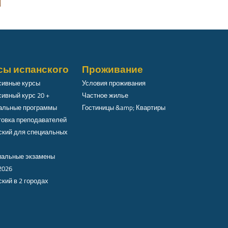
сы испанского
Проживание
сивные курсы
Условия проживания
ивный курс 20 +
Частное жилье
альные программы
Гостиницы &amp; Квартиры
товка преподавателей
ский для специальных
альные экзамены
2026
кий в 2 городах