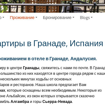
о
Проживание
Бронирование
Blogs
артиры в Гранаде, Испания
роживанием в отеле в Гранаде, Андалусия.
тиру в центре
Гранады
, свяжитесь с нами по почте. В Грана
 Большинство из них находятся в центре города рядом с наш
 нескольких минутах ходьбы от основных
 баров и ресторанов. Наша школа предлагает Вам
рах
, которые оснащены всем необходимым. Некоторые из
не Альбайсин, из окон которых открывается сказочно
самбль
Алгамбра
и горы
Сьерра-Невада
.