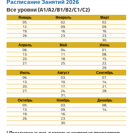
Расписание Занятий 2026
Все уровни (A1/A2/B1/B2/C1/C2)
Январь
Февраль
Март
05.
02.
02.
12.
09.
09.
19.
16.
16.
26.
23.
23.
30.
Апрель
Май
Июнь
06.
04.
01.
13.
11.
08.
20.
18.
15.
27.
25.
22.
29.
Июль
Август
Сентябрь
06.
03.
07.
13.
10.
14.
20.
17.
21.
27.
24.
28.
31,
Октябрь
Ноябрь
Декабрь
05.
03.
08.
13.
09.
14.
19.
16.
26.
23.
30.
* Праздничные дни, в которые занятия не проводятся: