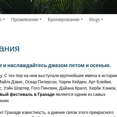
о
Проживание
Бронирование
Blogs
пания
е и наслаждайтесь джазом летом и осенью.
у. С тех пор на нем выступали крупнейшие имена в истори
Майлз Дэвис, Оскар Питерсон, Чарли Хейден, Арт Блейки,
, Уэйн Шортер, Гого Пингвин, Дайана Кралл, Херби Хэнкок,
вый фестиваль в Гранаде
является одним из самых
ании.
т Гранаде известность, а давние связи этого прекрасного