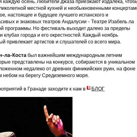
я каждую осень. Любители джаза приезжают издалека, чтоб
еликолепной местной кухней и необыкновенными концертам
ое, настоящее и будущее лучшего испанского и
сивых и знаковых театров Андалусии - Театре Изабель ла
ной программы. Но фестиваль выходит далеко за пределы
 и клубах города и его окрестностей. Каждый ноябрь
ый привлекает артистов и слушателей со всего мира.
н-ла-Коста
был важнейшим международным летним
торые представлены на конкурсе, собираются в уникальном
положенном недалеко от древних финикийских руин, на фоне
м небом на берегу Средиземного моря.
приятий в Гранаде заходите к нам в
БЛОГ