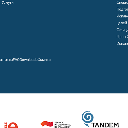
Услуги
Специ
Подго
Испан
целей
Офици
Цены 
Испанс
онтакты
FAQ
Downloads
Ссылки