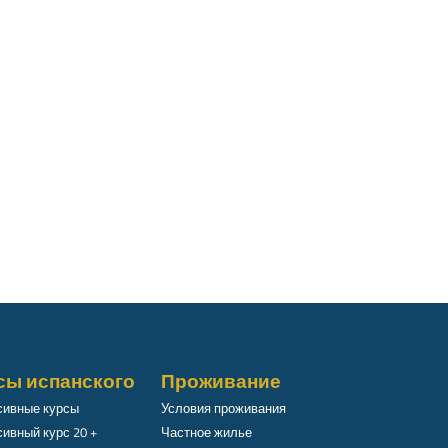
сы испанского
Проживание
сивные курсы
Условия проживания
ивный курс 20 +
Частное жилье