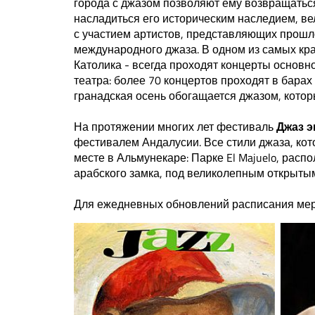
города с джазом позволяют ему возвращатьс
насладиться его историческим наследием, в
с участием артистов, представляющих прошл
международного джаза. В одном из самых кра
Католика - всегда проходят концерты основ
театра: более 70 концертов проходят в барах
гранадская осень обогащается джазом, котор
На протяжении многих лет фестиваль
Джаз э
фестивалем Андалусии. Все стили джаза, ко
месте в Альмунекаре: Парке El Majuelo, рас
арабского замка, под великолепным открыты
Для ежедневных обновлений расписания меро