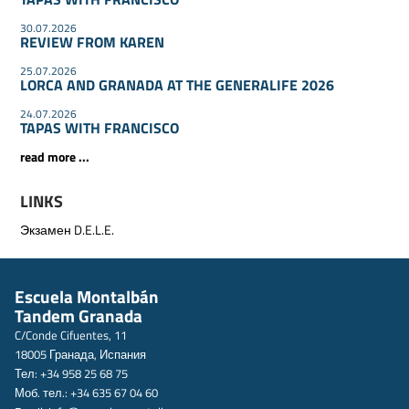
30.07.2026
REVIEW FROM KAREN
25.07.2026
LORCA AND GRANADA AT THE GENERALIFE 2026
24.07.2026
TAPAS WITH FRANCISCO
read more ...
LINKS
Экзамен D.E.L.E.
Escuela Montalbán
Tandem Granada
C/Conde Cifuentes, 11
18005 Гранада, Испания
Тел: +34 958 25 68 75
Моб. тел.: +34 635 67 04 60