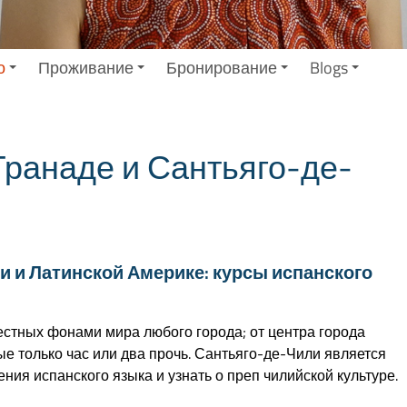
о
Проживание
Бронирование
Blogs
Гранаде и Сантьяго-де-
и и Латинской Америке: курсы испанского
естных фонами мира любого города; от центра города
е только час или два прочь. Сантьяго-де-Чили является
ия испанского языка и узнать о преп чилийской культуре.