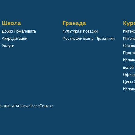
Школа
Гранада
Кур
Добро Пожаловать
Культура и поездки
Интен
Аккредитации
Фестивали &amp; Праздники
Интенс
Услуги
Специ
Подго
Испан
целей
Офици
Цены 
Испанс
онтакты
FAQ
Downloads
Ссылки