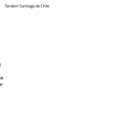
Tandem Santiago de Chile
2
ия
ие