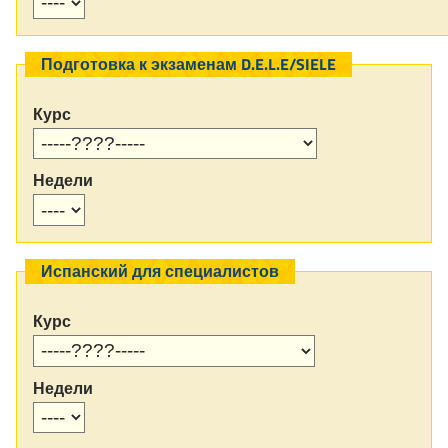
Подготовка к экзаменам D.E.L.E/SIELE
Курс
Недели
Испанский для специалистов
Курс
Недели