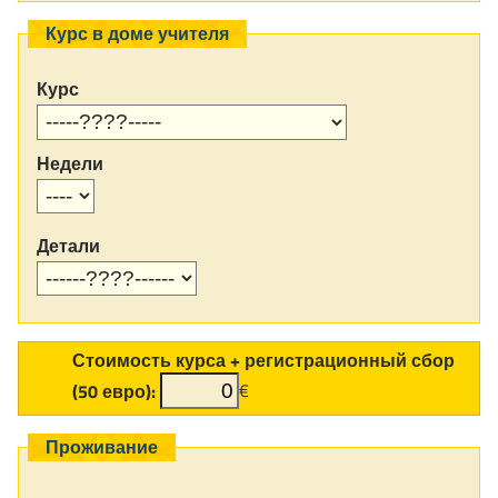
Курс в доме учителя
Курс
Недели
Детали
Стоимость курса + регистрационный сбор
(50 евро):
€
Проживание