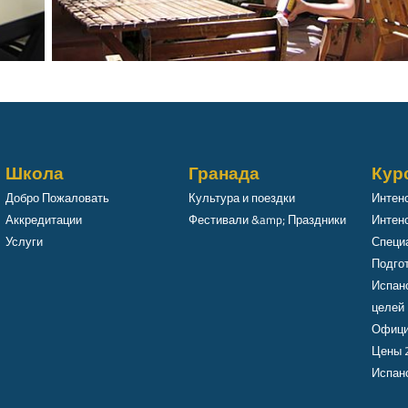
Школа
Гранада
Кур
Добро Пожаловать
Культура и поездки
Интен
Аккредитации
Фестивали &amp; Праздники
Интенс
Услуги
Специ
Подго
Испан
целей
Офици
Цены 
Испанс