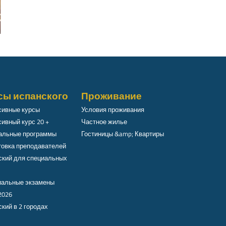
сы испанского
Проживание
сивные курсы
Условия проживания
ивный курс 20 +
Частное жилье
альные программы
Гостиницы &amp; Квартиры
товка преподавателей
ский для специальных
альные экзамены
2026
кий в 2 городах