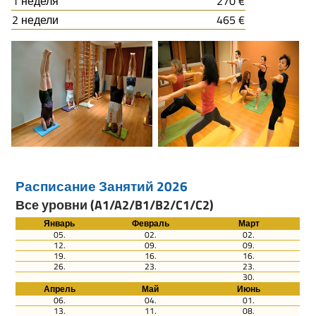
1 неделя
270 €
2 недели
465 €
Расписание Занятий 2026
Все уровни (A1/A2/B1/B2/C1/C2)
Январь
Февраль
Март
05.
02.
02.
12.
09.
09.
19.
16.
16.
26.
23.
23.
30.
Апрель
Май
Июнь
06.
04.
01.
13.
11.
08.