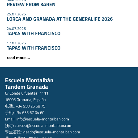
REVIEW FROM KAREN
25.07.2026
LORCA AND GRANADA AT THE GENERALIFE 2026
24.07.2026
TAPAS WITH FRANCISCO
17.07.2026
TAPAS WITH FRANCISCO
read more ...
Escuela Montalbán
Tandem Granada
C/ Conde Cifuentes, nº 11
18005 Granada, España
电话.: +34 958 25 68 75
手机: +34 635 67 04 60
Email:
info@escuela-montalban.com
预订:
cursos@escuela-montalban.com
學生簽證:
visado@escuela-montalban.com