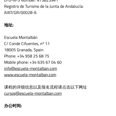
Registro de Turismo de la Junta de Andalucía:
AIAT/GR/00028-6
地址
:
Escuela Montalbán
C/ Conde Cifuentes, nº 11
18005 Granada, Spain
Phone: +34 958 25 68 75
Mobile phone: +34 635 67 04 60
info@escuela-montalban.com
www.escuela-montalban.com
课程的详细信息以及报名流程请点击以下网址
cursos@escuela-montalban.com
办公时间: