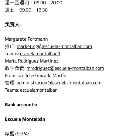
週一至週四：09.00 - 20.00
週五：09.00 - 18.30
负责人:
Margarete Fortmann
推广:
marketing@escuela-montalban.com
Teams:
escuelamontalban1
María Rodríguez Martínez
教学负责:
mrodriguez@escuela-montalban.com
Francisco José Guirado Martín
管理:
administracion@escuela-montalban.com
Teams:
escuelamontalban
Bank accounts
:
Escuela Montalbán
歐盟/SEPA: