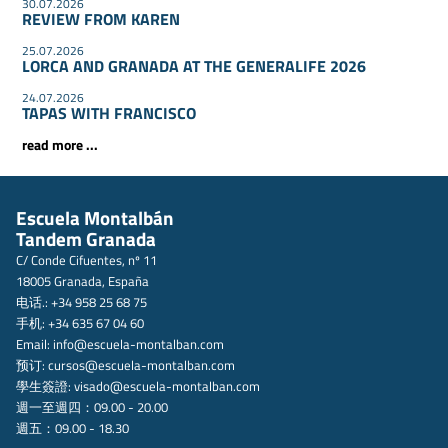
30.07.2026
REVIEW FROM KAREN
25.07.2026
LORCA AND GRANADA AT THE GENERALIFE 2026
24.07.2026
TAPAS WITH FRANCISCO
read more ...
Escuela Montalbán
Tandem Granada
C/ Conde Cifuentes, nº 11
18005 Granada, España
电话.: +34 958 25 68 75
手机: +34 635 67 04 60
Email:
info@escuela-montalban.com
预订:
cursos@escuela-montalban.com
學生簽證:
visado@escuela-montalban.com
週一至週四：09.00 - 20.00
週五：09.00 - 18.30