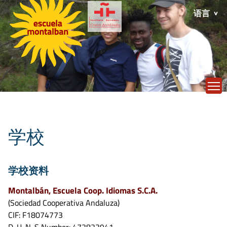
语言
T
学校
学校资料
Montalbán, Escuela Coop. Idiomas S.C.A.
(Sociedad Cooperativa Andaluza)
CIF: F18074773
D-U-N-S Number: 473823941