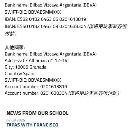
Bank name: Bilbao Vizcaya Argentaria (BBVA)
SWIFT-BIC: BBVAESMMXXX
IBAN: ES82 0182 0463 06 0201613819
IBAN: ES50 0182 0463 09 0201638304
(僅適用於學習簽證
付款）
其他國家:
Bank name: Bilbao Vizcaya Argentaria (BBVA)
Address: C/ Alhamar, n° 12-14
City: 18005 Granada
Country: Spain
SWIFT-BIC: BBVAESMMXXX
Account number: 0201613819
Account number: 0201638304
(僅適用於學習簽證付款）
NEWS FROM OUR SCHOOL
07.08.2026
TAPAS WITH FRANCISCO