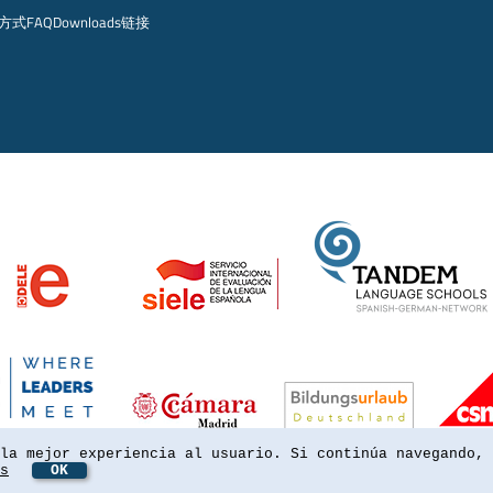
方式
FAQ
Downloads
链接
la mejor experiencia al usuario. Si continúa navegando, 
s
OK