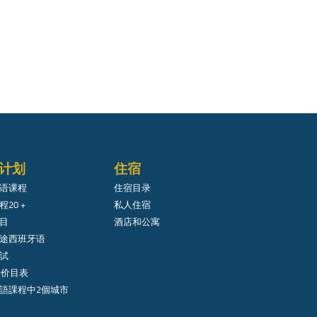
计划
住宿
语课程
住宿目录
20 +
私人住宿
目
酒店和公寓
途西班牙语
試
年价目表
語課程中2個城市