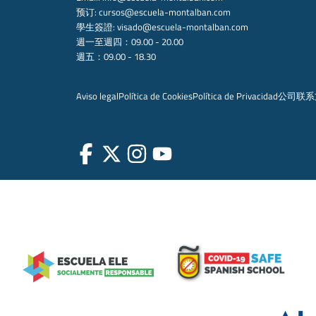
预订:
cursos@escuela-montalban.com
學生簽證:
visado@escuela-montalban.com
週一至週四：09.00 - 20.00
週五：09.00 - 18.30
Aviso legal
Política de Cookies
Política de Privacidad
公司
联系