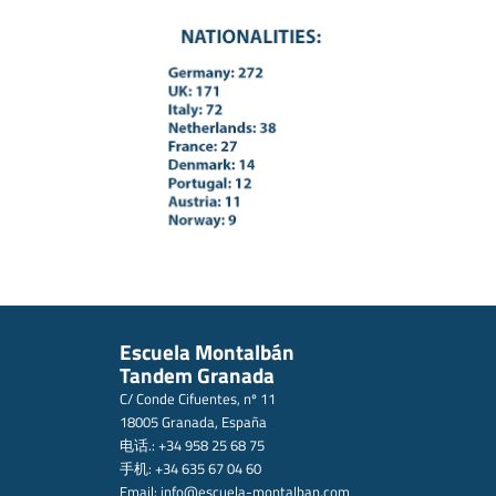
Escuela Montalbán
Tandem Granada
C/ Conde Cifuentes, nº 11
18005 Granada, España
电话.: +34 958 25 68 75
手机: +34 635 67 04 60
Email:
info@escuela-montalban.com