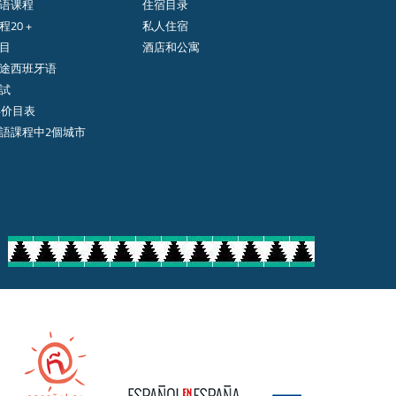
语课程
住宿目录
20 +
私人住宿
目
酒店和公寓
途西班牙语
試
年价目表
語課程中2個城市