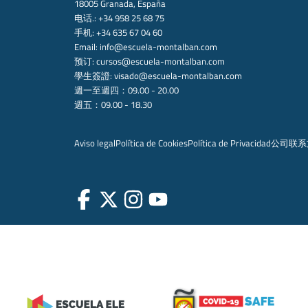
18005 Granada, España
电话.: +34 958 25 68 75
手机: +34 635 67 04 60
Email:
info@escuela-montalban.com
预订:
cursos@escuela-montalban.com
學生簽證:
visado@escuela-montalban.com
週一至週四：09.00 - 20.00
週五：09.00 - 18.30
Aviso legal
Política de Cookies
Política de Privacidad
公司
联系