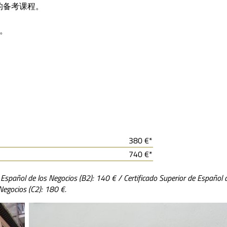
的备考课程。
五。
380 €*
740 €*
 de los Negocios (B2): 140 € / Certificado Superior de Español 
Negocios (C2): 180 €.