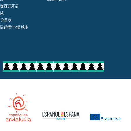
途西班牙语
試
年价目表
語課程中2個城市