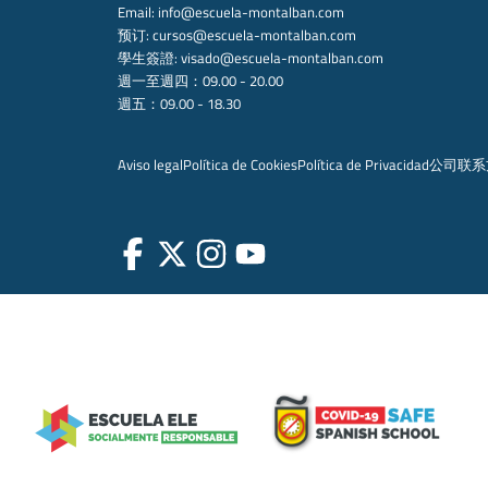
Email:
info@escuela-montalban.com
预订:
cursos@escuela-montalban.com
學生簽證:
visado@escuela-montalban.com
週一至週四：09.00 - 20.00
週五：09.00 - 18.30
Aviso legal
Política de Cookies
Política de Privacidad
公司
联系