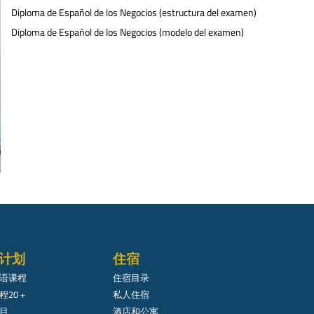
Diploma de Español de los Negocios (estructura del examen)
Diploma de Español de los Negocios (modelo del examen)
计划
住宿
语课程
住宿目录
20 +
私人住宿
目
酒店和公寓