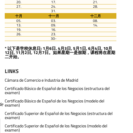
20.
17.
21.
27.
24.
28.
31.
十月
十一月
十二月
05.
03.
08.
13.
09.
14.
19.
16.
26.
23.
30-
* 以下是学校休息日: 1月6日, 4月3日, 5月1日, 6月4日, 10月
12日, 11月2日, 12月7日。如果星期一是假期，课程将在星期
二开始。
LINKS
Cámara de Comercio e Industria de Madrid
Certificado Básico de Español de los Negocios (estructura del
examen)
Certificado Básico de Español de los Negocios (modelo del
de
examen)
Certificado Superior de Español de los Negocios (estructura del
examen)
Certificado Superior de Español de los Negocios (modelo del
examen)